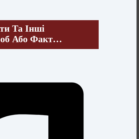
ти Та Інші
роб Або Факт…