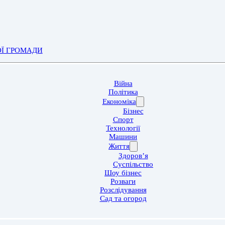
ОЇ ГРОМАДИ
Війна
Політика
Економіка
Бізнес
Спорт
Технології
Машини
Життя
Здоров’я
Суспільство
Шоу бізнес
Розваги
Розслідування
Сад та огород