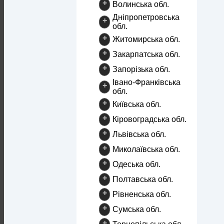
+
Волинська обл.
Дніпропетровська
+
обл.
+
Житомирська обл.
+
Закарпатська обл.
+
Запорізька обл.
Івано-Франківська
+
обл.
+
Київська обл.
+
Кіровоградська обл.
+
Львівська обл.
+
Миколаївська обл.
+
Одеська обл.
+
Полтавська обл.
+
Рівненська обл.
+
Сумська обл.
+