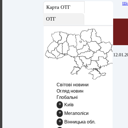
Шо
Карта ОТГ
ОТГ
12.01.2
Світові новини
Огляд новин
Глобальні
+
Kиїв
+
Mегаполіси
+
Вінницька обл.