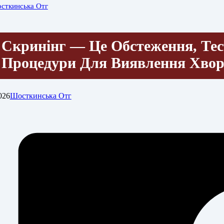
сткинська Отг
Скринінг — Це Обстеження, Тес
Процедури Для Виявлення Хво
026
Шосткинська Отг