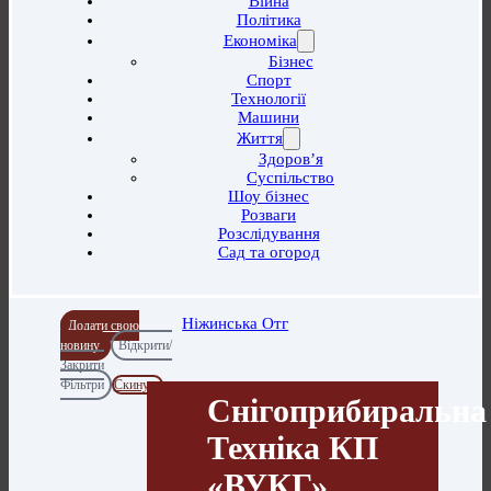
Війна
Політика
Економіка
Бізнес
Спорт
Технології
Машини
Життя
Здоров’я
Суспільство
Шоу бізнес
Розваги
Розслідування
Сад та огород
Ніжинська Отг
Додати свою
новину
Відкрити/
Закрити
Фільтри
Скинути
Снігоприбиральна
Техніка КП
«ВУКГ»