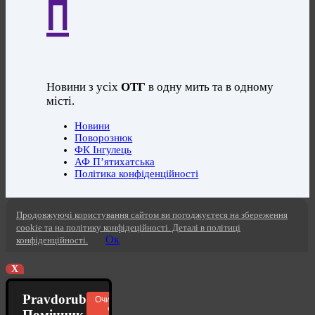
П
Новини з усіх
ОТГ
в одну мить та в одному
місті.
Новини
Поворознюк
ФК Інгулець
АФ П’ятихатська
Політика конфіденційності
Продовжуючі користування сайтом ви погоджуєтеся на збереження
cookie та на політику конфідеційності. Деталі в політиці
Ок
конфіденційності.
X
Pravdorub
Очистити
чат
Помічник