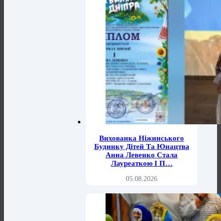
Вихованка Ніжинського
Будинку Дітей Та Юнацтва
Анна Левенко Стала
Лауреаткою І П…
05.08.2026