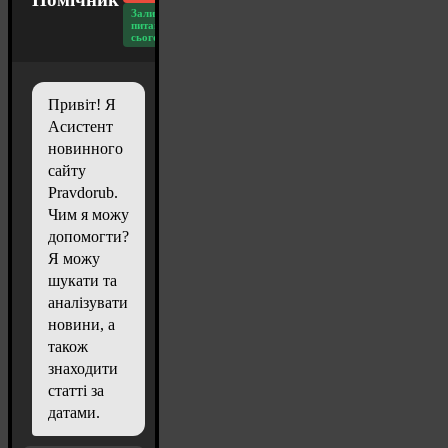
Залишилось
питань
сьогодні: 20
Привіт! Я
Асистент
новинного
сайту
Pravdorub.
Чим я можу
допомогти?
Я можу
шукати та
аналізувати
новини, а
також
знаходити
статті за
датами.