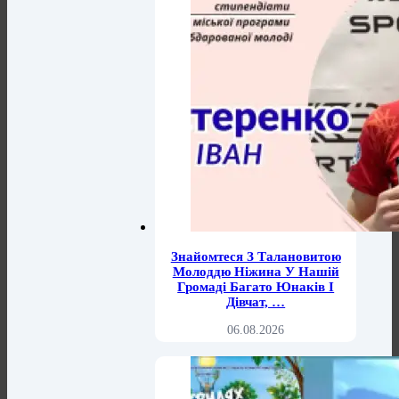
Знайомтеся З Талановитою
Молоддю Ніжина У Нашій
Громаді Багато Юнаків І
Дівчат, …
06.08.2026