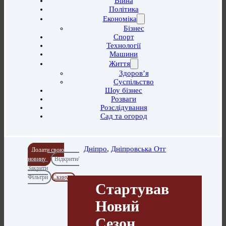
Війна
Політика
Економіка
Бізнес
Спорт
Технології
Машини
Життя
Здоров’я
Суспільство
Шоу бізнес
Розваги
Розслідування
Сад та огород
Дніпро
,
Дніпровська Отг
Додати свою
новину
Відкрити/
Закрити
Фільтри
Скинути
Стартував
Новий
Сезон