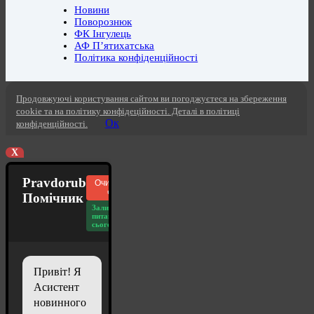
Новини
Поворознюк
ФК Інгулець
АФ П’ятихатська
Політика конфіденційності
Продовжуючі користування сайтом ви погоджуєтеся на збереження
cookie та на політику конфідеційності. Деталі в політиці
Ок
конфіденційності.
X
Pravdorub
Очистити
чат
Помічник
Залишилось
питань
сьогодні: 20
Привіт! Я
Асистент
новинного