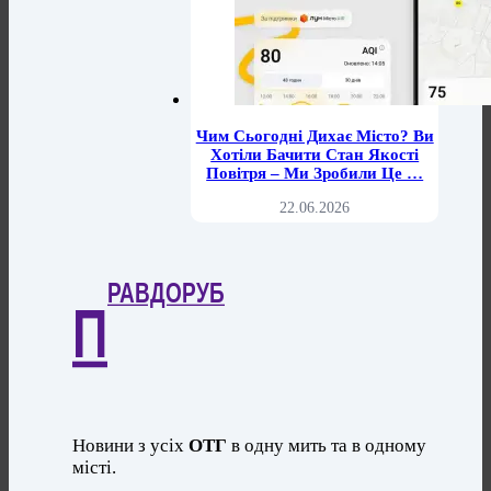
Чим Сьогодні Дихає Місто? Ви
Хотіли Бачити Стан Якості
Повітря – Ми Зробили Це …
22.06.2026
РАВДОРУБ
П
Новини з усіх
ОТГ
в одну мить та в одному
місті.