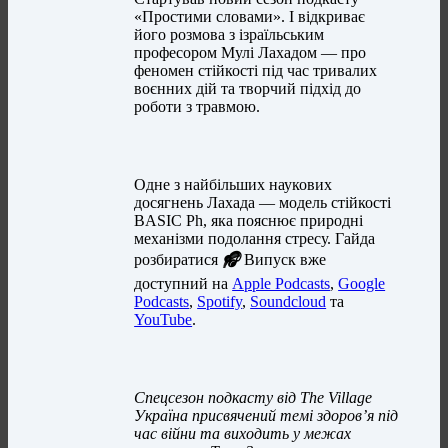
«Простими словами». І відкриває
його розмова з ізраїльським
професором Мулі Лахадом — про
феномен стійкості під час тривалих
воєнних дій та творчий підхід до
роботи з травмою.
Одне з найбільших наукових
досягнень Лахада — модель стійкості
BASIC Ph, яка пояснює природні
механізми подолання стресу. Гайда
розбиратися
🎧
Випуск вже
доступний на
Apple Podcasts
,
Google
Podcasts
,
Spotify
,
Soundcloud
та
YouTube
.
Спецсезон подкасту від The Village
Україна присвячений темі здоровʼя під
час війни та виходить у межах