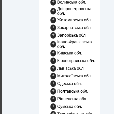
+
Волинська обл.
Дніпропетровська
+
обл.
+
Житомирська обл.
+
Закарпатська обл.
+
Запорізька обл.
Івано-Франківська
+
обл.
+
Київська обл.
+
Кіровоградська обл.
+
Львівська обл.
+
Миколаївська обл.
+
Одеська обл.
+
Полтавська обл.
+
Рівненська обл.
+
Сумська обл.
+