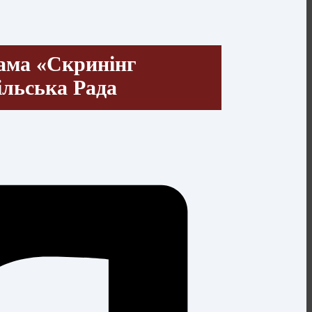
ама «Скринінг
ільська Рада