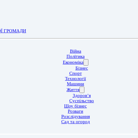
ОЇ ГРОМАДИ
Війна
Політика
Економіка
Бізнес
Спорт
Технології
Машини
Життя
Здоров’я
Суспільство
Шоу бізнес
Розваги
Розслідування
Сад та огород