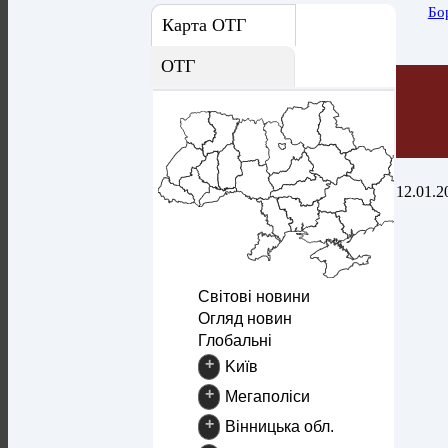
Бо
Карта ОТГ
ОТГ
12.01.2
Світові новини
Огляд новин
Глобальні
+
Kиїв
+
Mегаполіси
+
Вінницька обл.