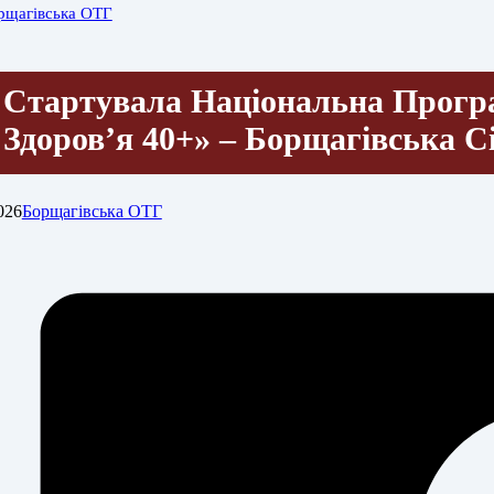
рщагівська ОТГ
Стартувала Національна Прогр
Здоров’я 40+» – Борщагівська С
026
Борщагівська ОТГ