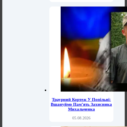
Траурний Кортеж У Попільні:
Вшануймо Пам’ять Захисника
Михальченка
05.08.2026