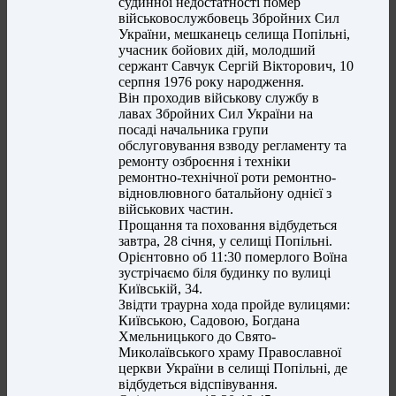
судинної недостатності помер
військовослужбовець Збройних Сил
України, мешканець селища Попільні,
учасник бойових дій, молодший
сержант Савчук Сергій Вікторович, 10
серпня 1976 року народження.
Він проходив військову службу в
лавах Збройних Сил України на
посаді начальника групи
обслуговування взводу регламенту та
ремонту озброєння і техніки
ремонтно-технічної роти ремонтно-
відновлювного батальйону однієї з
військових частин.
Прощання та поховання відбудеться
завтра, 28 січня, у селищі Попільні.
Орієнтовно об 11:30 померлого Воїна
зустрічаємо біля будинку по вулиці
Київській, 34.
Звідти траурна хода пройде вулицями:
Київською, Садовою, Богдана
Хмельницького до Свято-
Миколаївського храму Православної
церкви України в селищі Попільні, де
відбудеться відспівування.