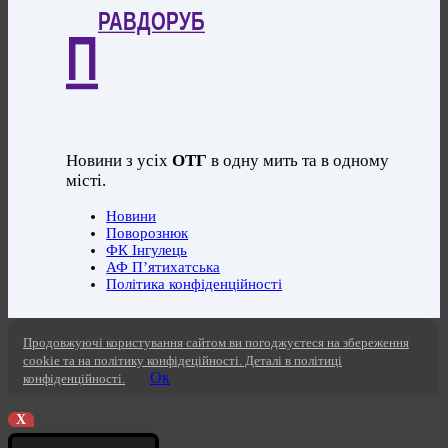
РАВДОРУБ
П
Новини з усіх
ОТГ
в одну мить та в одному
місті.
Новини
Поворознюк
ФК Інгулець
АФ П’ятихатська
Політика конфіденційності
Продовжуючі користування сайтом ви погоджуєтеся на збереження
cookie та на політику конфідеційності. Деталі в політиці
Ок
конфіденційності.
X