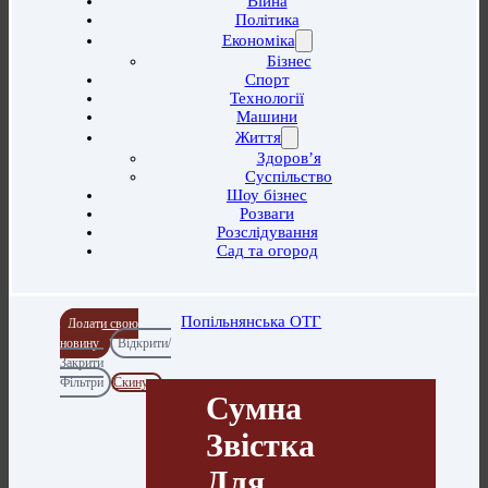
Війна
Політика
Економіка
Бізнес
Спорт
Технології
Машини
Життя
Здоров’я
Суспільство
Шоу бізнес
Розваги
Розслідування
Сад та огород
Попільнянська ОТГ
Додати свою
новину
Відкрити/
Закрити
Фільтри
Скинути
Сумна
Звістка
Для