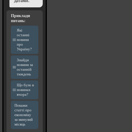
датами.
Приклади
питань:
Які
останні
новини
про
Україну?
Знайди
новини за
останній
тиждень
Що було в
новинах
вчора?
Покажи
статті про
економіку
за минулий
місяць