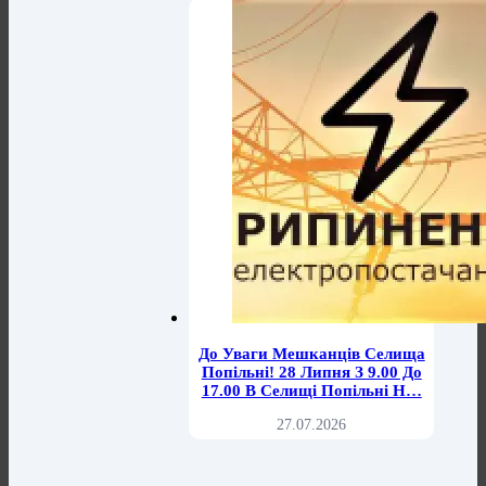
До Уваги Мешканців Селища
Попільні! 28 Липня З 9.00 До
17.00 В Селищі Попільні Н…
27.07.2026