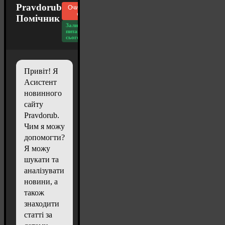
Pravdorub
Очистити
чат
Помічник
Залишилось
питань
сьогодні: 20
Привіт! Я
Асистент
новинного
сайту
Pravdorub.
Чим я можу
допомогти?
Я можу
шукати та
аналізувати
новини, а
також
знаходити
статті за