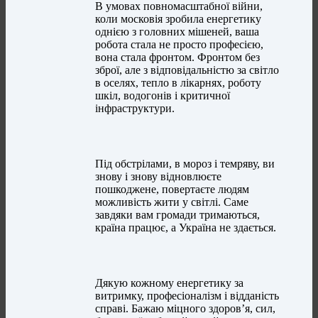
В умовах повномасштабної війни,
коли московія зробила енергетику
однією з головних мішеней, ваша
робота стала не просто професією,
вона стала фронтом. Фронтом без
зброї, але з відповідальністю за світло
в оселях, тепло в лікарнях, роботу
шкіл, водогонів і критичної
інфраструктури.
Під обстрілами, в мороз і темряву, ви
знову і знову відновлюєте
пошкоджене, повертаєте людям
можливість жити у світлі. Саме
завдяки вам громади тримаються,
країна працює, а Україна не здається.
Дякую кожному енергетику за
витримку, професіоналізм і відданість
справі. Бажаю міцного здоров’я, сил,