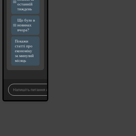
останній
тиждень
Що було в
новинах
вчора?
Покажи
статті про
економіку
за минулий
місяць