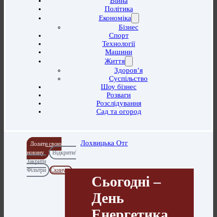
Війна
Політика
Економіка
Бізнес
Спорт
Технології
Машини
Життя
Здоров’я
Суспільство
Шоу бізнес
Розваги
Розслідування
Сад та огород
Лохвицька Отг
Додати свою
новину
Відкрити/
Закрити
Фільтри
Скинути
Сьогодні –
День
Енергетика.