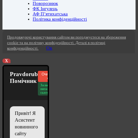
Поворознюк
ФК Інгулець
АФ П’ятихатська
Політика конфіденційності
Продовжуючі користування сайтом ви погоджуєтеся на збереження
cookie та на політику конфідеційності. Деталі в політиці
Ок
конфіденційності.
X
Pravdorub
Очистити
чат
Помічник
Залишилось
питань
сьогодні: 20
Привіт! Я
Асистент
новинного
сайту