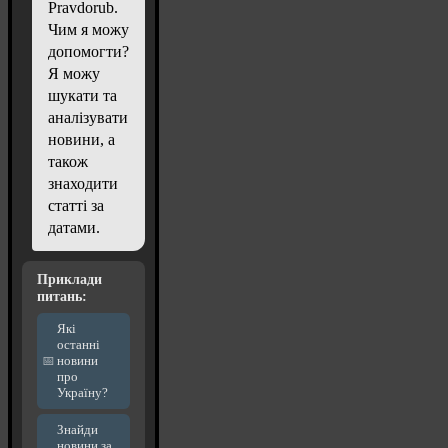
Pravdorub.
Чим я можу
допомогти?
Я можу
шукати та
аналізувати
новини, а
також
знаходити
статті за
датами.
Приклади
питань:
Які
останні
новини
про
Україну?
Знайди
новини за