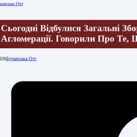
чанська Отг
Сьогодні Відбулися Загальні Збо
Агломерації. Говорили Про Те
026
Бучанська Отг