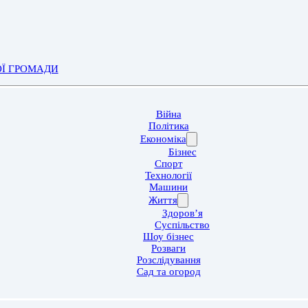
ОЇ ГРОМАДИ
Війна
Політика
Економіка
Бізнес
Спорт
Технології
Машини
Життя
Здоров’я
Суспільство
Шоу бізнес
Розваги
Розслідування
Сад та огород