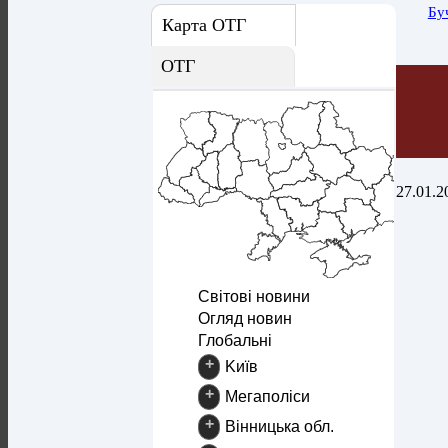
Бу
Карта ОТГ
ОТГ
27.01.2
Світові новини
Огляд новин
Глобальні
+
Kиїв
+
Mегаполіси
+
Вінницька обл.