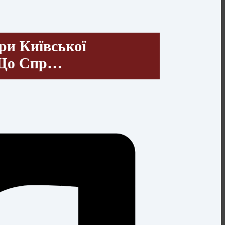
ри Київської
, Що Спр…