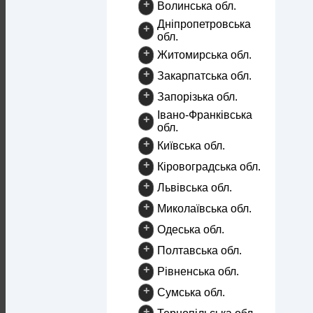
+
Волинська обл.
Дніпропетровська
+
обл.
+
Житомирська обл.
+
Закарпатська обл.
+
Запорізька обл.
Івано-Франківська
+
обл.
+
Київська обл.
+
Кіровоградська обл.
+
Львівська обл.
+
Миколаївська обл.
+
Одеська обл.
+
Полтавська обл.
+
Рівненська обл.
+
Сумська обл.
+