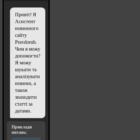
Привіт! Я
Асистент
новинного
сайту
Pravdorub.
Чим я можу
допомогти?
Я можу
шукати та
аналізувати
новини, а
також
знаходити
статті за
датами.
Приклади
питань: