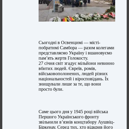
Сьогодні в Освенцимі — місті-
побратимі Самбора — разом колегами
представляємо Україну і вшановуємо
пам’ять жертв Голокосту.
27 січня світ згадує мільйони невинно
вбитих людей. Євреїв, ромів,
військовополонених, людей різних
національностей і віросповідань. Їх
знищували лише за те, що вони
просто були.
Саме цього дня у 1945 році війська
Першого Українського фронту
звільнили в’язнів концтабору Аушвіц-
Біркенау. Серед тих, хто відкрив його