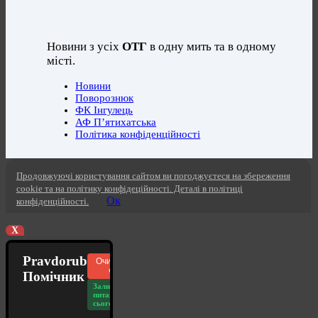
Новини з усіх
ОТГ
в одну мить та в одному
місті.
Новини
Поворознюк
ФК Інгулець
АФ П’ятихатська
Політика конфіденційності
Продовжуючі користування сайтом ви погоджуєтеся на збереження
cookie та на політику конфідеційності. Деталі в політиці
Ок
конфіденційності.
X
Pravdorub
Очистити
чат
Помічник
Залишилось
питань
сьогодні: 20