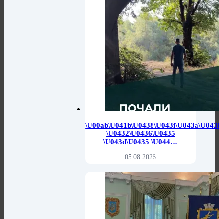
\u00ab\u041b\u0438\u043f\u043a\u043
\u0432\u0436\u0435
\u043d\u0435 \u044…
05.08.2026