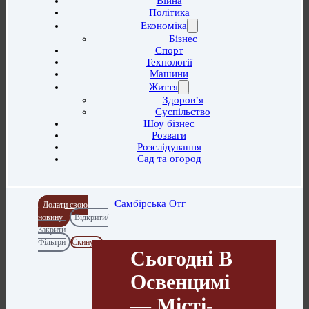
Війна
Політика
Економіка
Бізнес
Спорт
Технології
Машини
Життя
Здоров’я
Суспільство
Шоу бізнес
Розваги
Розслідування
Сад та огород
Самбірська Отг
Додати свою
новину
Відкрити/
Закрити
Фільтри
Скинути
Сьогодні В
Освенцимі
— Місті-