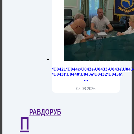
\u0421\u044c\u043e\u0433\u043e\u043
\u043f\u0440\u043e\u0432\u0456\
…
05.08.2026
РАВДОРУБ
П