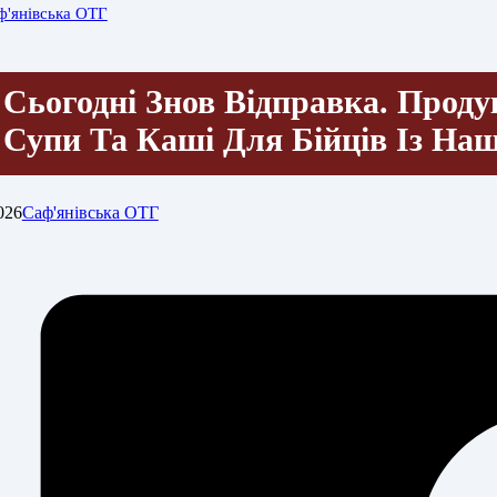
ф'янівська ОТГ
Сьогодні Знов Відправка. Прод
Супи Та Каші Для Бійців Із На
026
Саф'янівська ОТГ