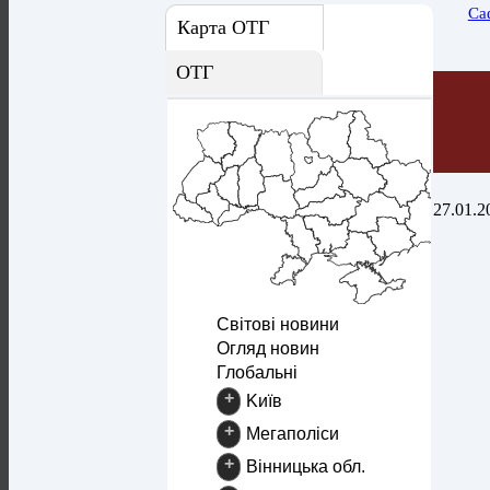
Са
Карта ОТГ
ОТГ
27.01.2
Світові новини
Огляд новин
Глобальні
+
Kиїв
+
Mегаполіси
+
Вінницька обл.