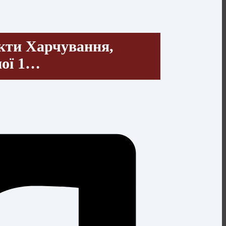
укти Харчування,
шої 1…