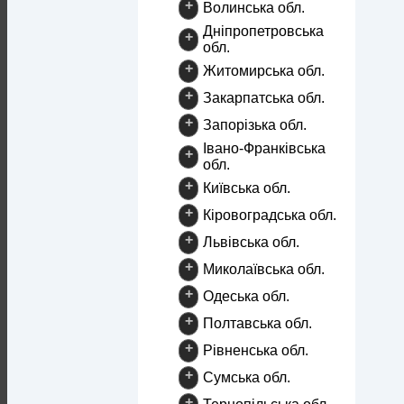
+
Волинська обл.
Дніпропетровська
+
обл.
+
Житомирська обл.
+
Закарпатська обл.
+
Запорізька обл.
Івано-Франківська
+
обл.
+
Київська обл.
+
Кіровоградська обл.
+
Львівська обл.
+
Миколаївська обл.
+
Одеська обл.
+
Полтавська обл.
+
Рівненська обл.
+
Сумська обл.
+