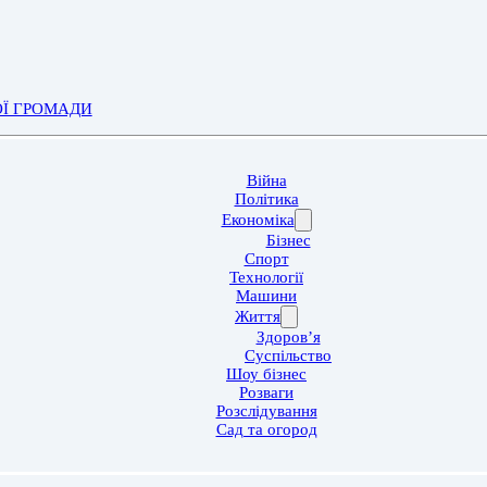
ОЇ ГРОМАДИ
Війна
Політика
Економіка
Бізнес
Спорт
Технології
Машини
Життя
Здоров’я
Суспільство
Шоу бізнес
Розваги
Розслідування
Сад та огород