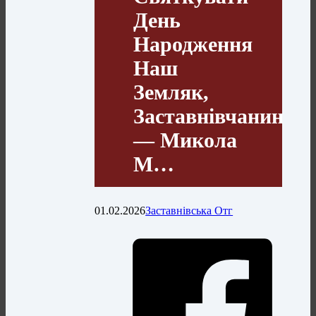
День
Народження
Наш
Земляк,
Заставнівчанин
— Микола
М…
01.02.2026
Заставнівська Отг