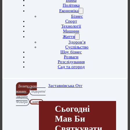
Війна
Політика
Економіка
Бізнес
Спорт
Технології
Машини
Життя
Здоров’я
Суспільство
Шоу бізнес
Розваги
Розслідування
Сад та огород
Заставнівська Отг
Додати свою
новину
Відкрити/
Закрити
Фільтри
Скинути
Сьогодні
Мав Би
Святкувати