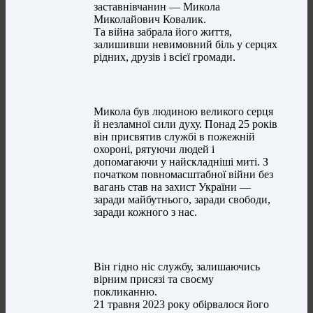
заставнівчанин — Микола
Миколайович Ковалик.
Та війна забрала його життя,
залишивши невимовний біль у серцях
рідних, друзів і всієї громади.
Микола був людиною великого серця
й незламної сили духу. Понад 25 років
він присвятив службі в пожежній
охороні, рятуючи людей і
допомагаючи у найскладніші миті. З
початком повномасштабної війни без
вагань став на захист України —
заради майбутнього, заради свободи,
заради кожного з нас.
Він гідно ніс службу, залишаючись
вірним присязі та своєму
покликанню.
21 травня 2023 року обірвалося його