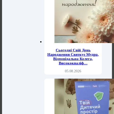
Сьогодні Свій День
Народження Святкує Мудра,
Відповідальна Колега,
Висококваліф…
05.08.2026