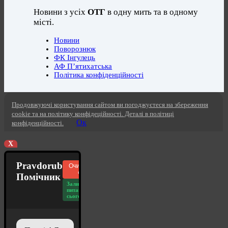
Новини з усіх
ОТГ
в одну мить та в одному
місті.
Новини
Поворознюк
ФК Інгулець
АФ П’ятихатська
Політика конфіденційності
Продовжуючі користування сайтом ви погоджуєтеся на збереження
cookie та на політику конфідеційності. Деталі в політиці
Ок
конфіденційності.
X
Pravdorub
Очистити
чат
Помічник
Залишилось
питань
сьогодні: 20