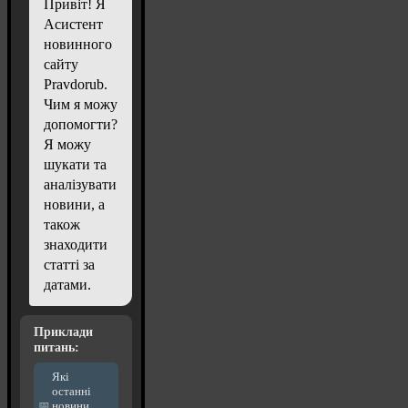
Привіт! Я
Асистент
новинного
сайту
Pravdorub.
Чим я можу
допомогти?
Я можу
шукати та
аналізувати
новини, а
також
знаходити
статті за
датами.
Приклади
питань:
Які
останні
новини