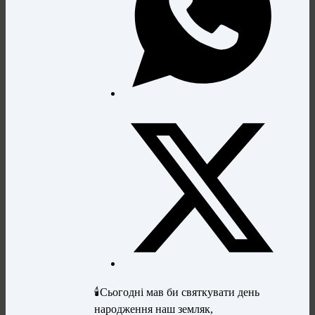
🕯️Сьогодні мав би святкувати день
народження наш земляк,