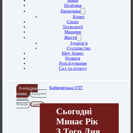
Війна
Політика
Економіка
Бізнес
Спорт
Технології
Машини
Життя
Здоров’я
Суспільство
Шоу бізнес
Розваги
Розслідування
Сад та огород
Байковецька ОТГ
Додати свою
новину
Відкрити/
Закрити
Фільтри
Скинути
Сьогодні
Минає Рік
З Того Дня,