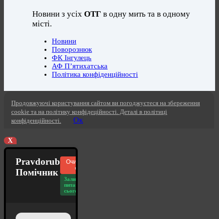
Новини з усіх
ОТГ
в одну мить та в одному
місті.
Новини
Поворознюк
ФК Інгулець
АФ П’ятихатська
Політика конфіденційності
Продовжуючі користування сайтом ви погоджуєтеся на збереження
cookie та на політику конфідеційності. Деталі в політиці
Ок
конфіденційності.
X
Pravdorub
Очистити
чат
Помічник
Залишилось
питань
сьогодні: 20