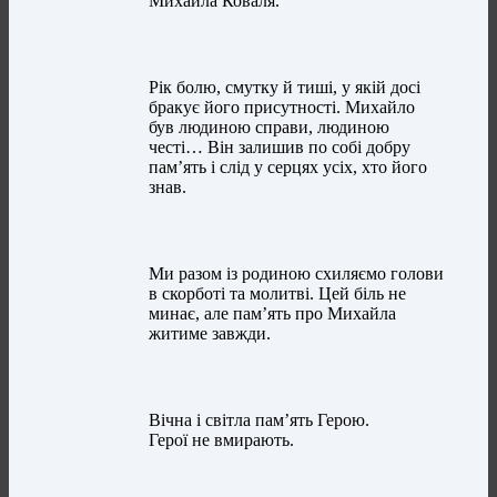
Михайла Коваля.
Рік болю, смутку й тиші, у якій досі
бракує його присутності. Михайло
був людиною справи, людиною
честі… Він залишив по собі добру
пам’ять і слід у серцях усіх, хто його
знав.
Ми разом із родиною схиляємо голови
в скорботі та молитві. Цей біль не
минає, але пам’ять про Михайла
житиме завжди.
Вічна і світла пам’ять Герою.
Герої не вмирають.