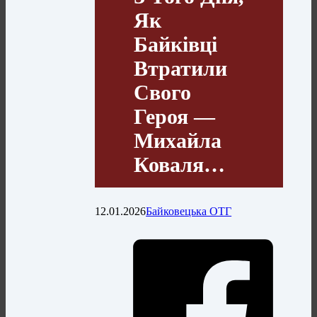
Як
Байківці
Втратили
Свого
Героя —
Михайла
Коваля…
12.01.2026
Байковецька ОТГ