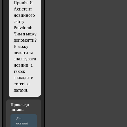
Привіт! Я
Асистент
новинного
сайту
Pravdorub.
Чим я можу
допомогти?
Я можу
шукати та
аналізувати
новини, а
також
знаходити
статті за
датами.
Приклади
питань:
Які
останні