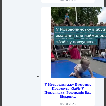
У Нововолинську Вчетверте
Проведуть «Забіг У
Повзунках»: Реєстрація Вже
Відкрит…
05.08.2026