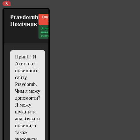
X
Pravdorub
Очистити
чат
Помічник
Залишилось
питань
сьогодні: 20
Привіт! Я
Асистент
новинного
сайту
Pravdorub.
Чим я можу
допомогти?
Я можу
шукати та
аналізувати
новини, а
також
знаходити