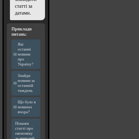
статті за
датами.
Приклади
питань:
Які
останні
новини
про
Україну?
Знайди
новини за
останній
тиждень
Що було в
новинах
вчора?
Покажи
статті про
економіку
за минулий