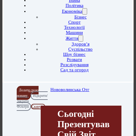
Війна
Політика
Економіка
Бізнес
Спорт
Технології
Машини
Життя
Здоров’я
Суспільство
Шоу бізнес
Розваги
Розслідування
Сад та огород
Нововолинська Отг
Додати свою
новину
Відкрити/
Закрити
Фільтри
Скинути
Сьогодні
Презентував
Свій Звіт