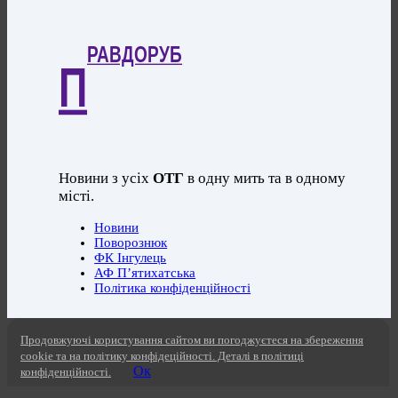
РАВДОРУБ
П
Новини з усіх
ОТГ
в одну мить та в одному
місті.
Новини
Поворознюк
ФК Інгулець
АФ П’ятихатська
Політика конфіденційності
Продовжуючі користування сайтом ви погоджуєтеся на збереження
cookie та на політику конфідеційності. Деталі в політиці
Ок
конфіденційності.