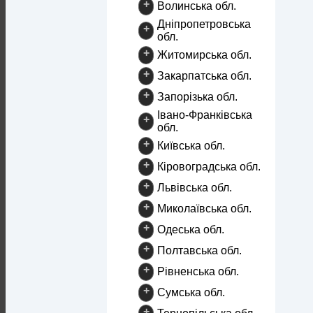
+
Волинська обл.
Дніпропетровська
+
обл.
+
Житомирська обл.
+
Закарпатська обл.
+
Запорізька обл.
Івано-Франківська
+
обл.
+
Київська обл.
+
Кіровоградська обл.
+
Львівська обл.
+
Миколаївська обл.
+
Одеська обл.
+
Полтавська обл.
+
Рівненська обл.
+
Сумська обл.
+