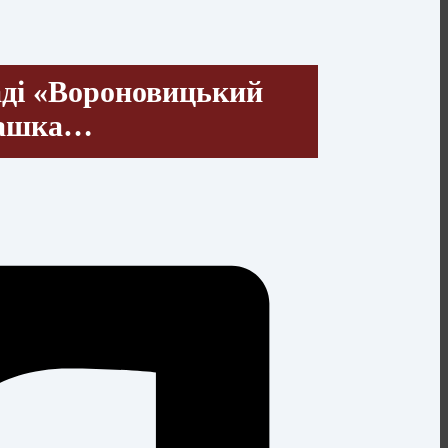
аді «Вороновицький
машка…