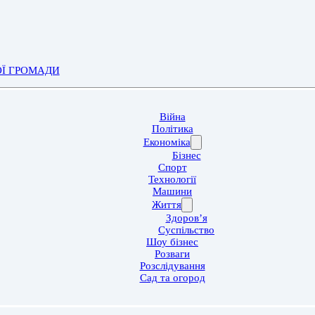
ОЇ ГРОМАДИ
Війна
Політика
Економіка
Бізнес
Спорт
Технології
Машини
Життя
Здоров’я
Суспільство
Шоу бізнес
Розваги
Розслідування
Сад та огород