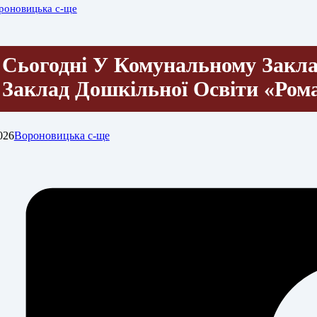
роновицька с-ще
Сьогодні У Комунальному Закл
Заклад Дошкільної Освіти «Ро
026
Вороновицька с-ще