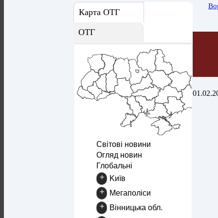
Во
Карта ОТГ
ОТГ
01.02.2
Світові новини
Огляд новин
Глобальні
+
Kиїв
+
Mегаполіси
+
Вінницька обл.