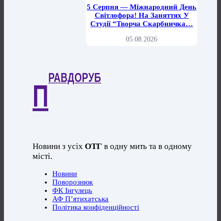
5 Серпня — Міжнародний День
Світлофора! На Заняттях У
Студії “Творча Скарбничка…
05.08.2026
РАВДОРУБ
П
Новини з усіх
ОТГ
в одну мить та в одному
місті.
Новини
Поворознюк
ФК Інгулець
АФ П’ятихатська
Політика конфіденційності