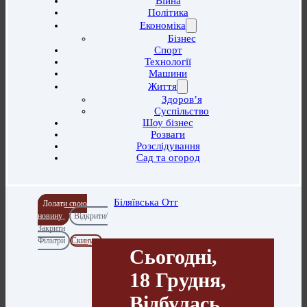
Війна
Політика
Економіка
Бізнес
Спорт
Технології
Машини
Життя
Здоров’я
Суспільство
Шоу бізнес
Розваги
Розслідування
Сад та огород
Біляївська Отг
Додати свою
новину
Відкрити/
Закрити
Фільтри
Скинути
Сьогодні,
18 Грудня,
Відбулась