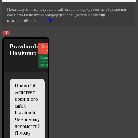
Продовжуючі користування сайтом ви погоджуєтеся на збереження
cookie та на політику конфідеційності. Деталі в політиці
Ок
конфіденційності.
X
Pravdorub
Очистити
чат
Помічник
Залишилось
питань
сьогодні: 20
Привіт! Я
Асистент
новинного
сайту
Pravdorub.
Чим я можу
допомогти?
Я можу