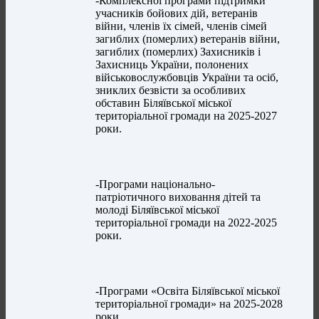
-Комплексної програми підтримки
учасників бойових дій, ветеранів
війни, членів їх сімей, членів сімей
загиблих (померлих) ветеранів війни,
загиблих (померлих) Захисників і
Захисниць України, полонених
військовослужбовців України та осіб,
зниклих безвісти за особливих
обставин Біляївської міської
територіальної громади на 2025-2027
роки.
-Програми національно-
патріотичного виховання дітей та
молоді Біляївської міської
територіальної громади на 2022-2025
роки.
-Програми «Освіта Біляївської міської
територіальної громади» на 2025-2028
роки.