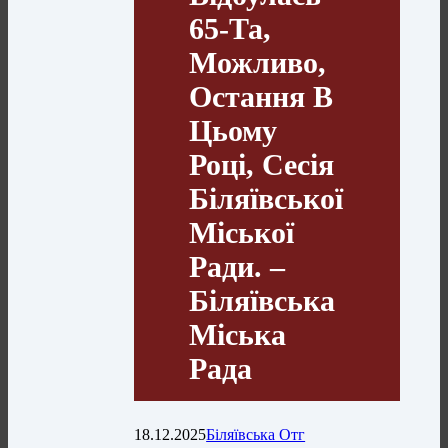
65-Та,
Можливо,
Остання В
Цьому
Році, Сесія
Біляївської
Міської
Ради. –
Біляївська
Міська
Рада
18.12.2025
Біляївська Отг