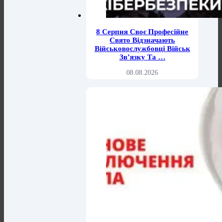
8 Серпня Своє Професійне
Свято Відзначають
Військовослужбовці Військ
Зв’язку Та …
08.08.2026