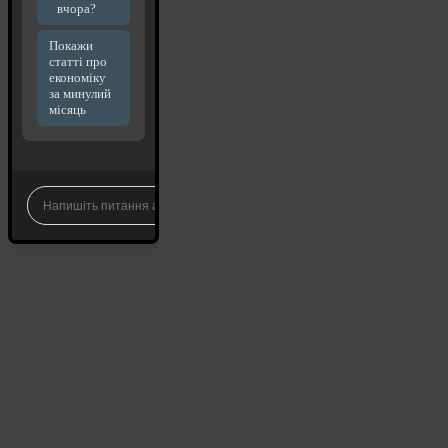
вчора?
Покажи
статті про
економіку
за минулий
місяць