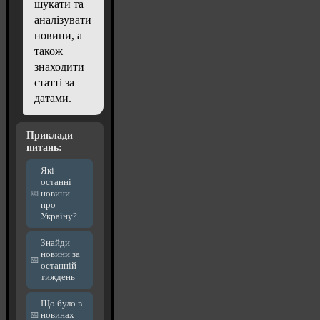
шукати та
аналізувати
новини, а
також
знаходити
статті за
датами.
Приклади
питань:
Які
останні
новини
про
Україну?
Знайди
новини за
останній
тиждень
Що було в
новинах