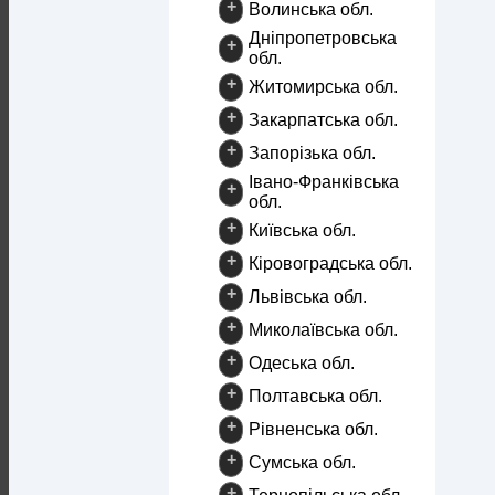
+
Волинська обл.
Дніпропетровська
+
обл.
+
Житомирська обл.
+
Закарпатська обл.
+
Запорізька обл.
Івано-Франківська
+
обл.
+
Київська обл.
+
Кіровоградська обл.
+
Львівська обл.
+
Миколаївська обл.
+
Одеська обл.
+
Полтавська обл.
+
Рівненська обл.
+
Сумська обл.
+