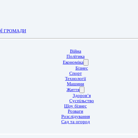
ОЇ ГРОМАДИ
Війна
Політика
Економіка
Бізнес
Спорт
Технології
Машини
Життя
Здоров’я
Суспільство
Шоу бізнес
Розваги
Розслідування
Сад та огород