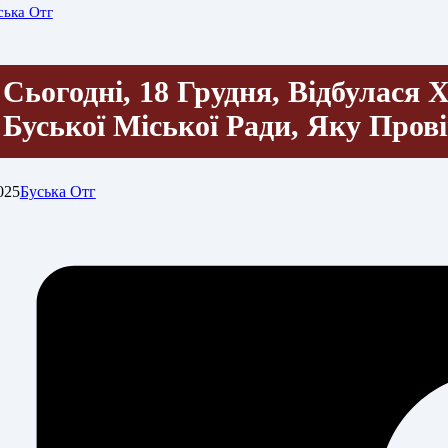
ська Отг
Сьогодні, 18 Грудня, Відбулася 
Буської Міської Ради, Яку Пров
025
Буська Отг