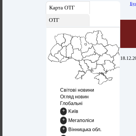
Бу
Карта ОТГ
ОТГ
18.12.2
Світові новини
Огляд новин
Глобальні
+
Kиїв
+
Mегаполіси
+
Вінницька обл.