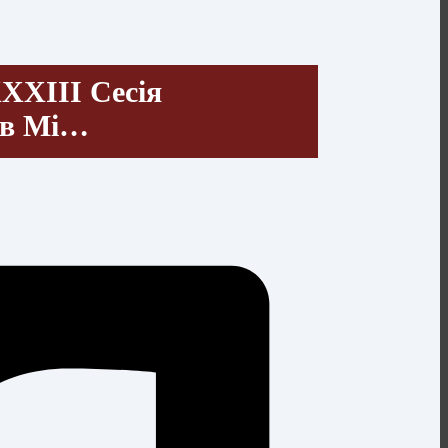
ХХХІІІ Сесія
ів Мі…