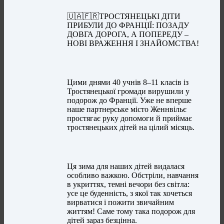
🇺🇦🇫🇷ТРОСТЯНЕЦЬКІ ДІТИ
ПРИБУЛИ ДО ФРАНЦІЇ: ПОЗАДУ
ДОВГА ДОРОГА, А ПОПЕРЕДУ –
НОВІ ВРАЖЕННЯ І ЗНАЙОМСТВА!
Цими днями 40 учнів 8–11 класів із
Тростянецької громади вирушили у
подорож до Франції. Уже не вперше
наше партнерське місто Женнвільє
простягає руку допомоги й приймає
тростянецьких дітей на цілий місяць.
Ця зима для наших дітей видалася
особливо важкою. Обстріли, навчання
в укриттях, темні вечори без світла:
усе це буденність, з якої так хочеться
вирватися і пожити звичайним
життям! Саме тому така подорож для
дітей зараз безцінна.