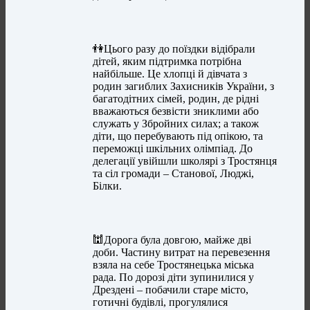
👫Цього разу до поїздки відібрали
дітей, яким підтримка потрібна
найбільше. Це хлопці й дівчата з
родин загиблих Захисників України, з
багатодітних сімей, родин, де рідні
вважаються безвісти зниклими або
служать у Збройних силах; а також
діти, що перебувають під опікою, та
переможці шкільних олімпіад. До
делегації увійшли школярі з Тростянця
та сіл громади – Станової, Люджі,
Білки.
🕍Дорога була довгою, майже дві
доби. Частину витрат на перевезення
взяла на себе Тростянецька міська
рада. По дорозі діти зупинилися у
Дрездені – побачили старе місто,
готичні будівлі, прогулялися