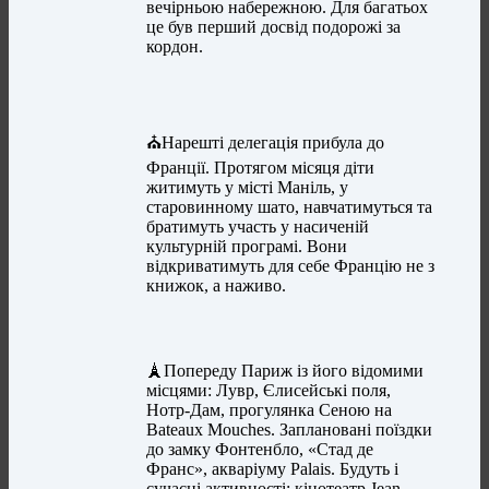
вечірньою набережною. Для багатьох
це був перший досвід подорожі за
кордон.
⛪️Нарешті делегація прибула до
Франції. Протягом місяця діти
житимуть у місті Маніль, у
старовинному шато, навчатимуться та
братимуть участь у насиченій
культурній програмі. Вони
відкриватимуть для себе Францію не з
книжок, а наживо.
🗼Попереду Париж із його відомими
місцями: Лувр, Єлисейські поля,
Нотр-Дам, прогулянка Сеною на
Bateaux Mouches. Заплановані поїздки
до замку Фонтенбло, «Стад де
Франс», акваріуму Palais. Будуть і
сучасні активності: кінотеатр Jean