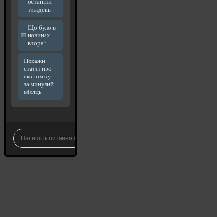
останній
тиждень
Що було в
новинах
вчора?
Покажи
статті про
економіку
за минулий
місяць