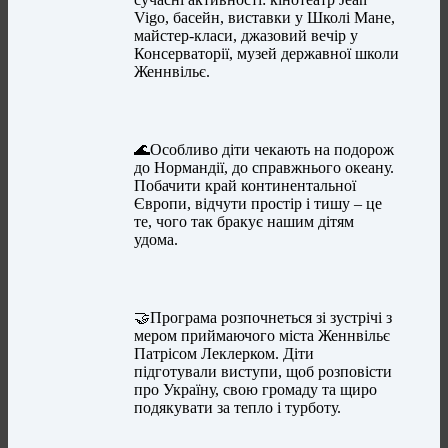
Vigo, басейн, виставки у Школі Мане,
майстер-класи, джазовий вечір у
Консерваторії, музей державної школи
Женнвільє.
🌊Особливо діти чекають на подорож
до Нормандії, до справжнього океану.
Побачити край континентальної
Європи, відчути простір і тишу – це
те, чого так бракує нашим дітям
удома.
🤝Програма розпочнеться зі зустрічі з
мером приймаючого міста Женнвільє
Патрісом Леклерком. Діти
підготували виступи, щоб розповісти
про Україну, свою громаду та щиро
подякувати за тепло і турботу.