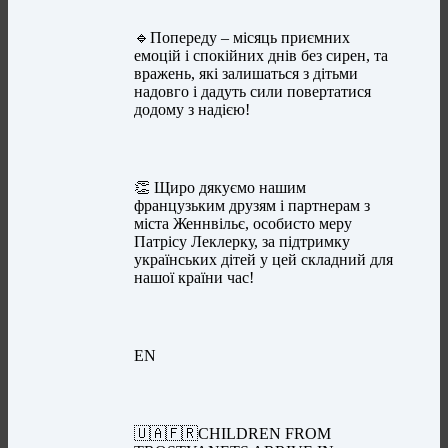
🔹Попереду – місяць приємних
емоцій і спокійних днів без сирен, та
вражень, які залишаться з дітьми
надовго і дадуть сили повертатися
додому з надією!
👏 Щиро дякуємо нашим
французьким друзям і партнерам з
міста Женнвільє, особисто меру
Патрісу Леклерку, за підтримку
українських дітей у цей складний для
нашої країни час!
EN
🇺🇦🇫🇷CHILDREN FROM