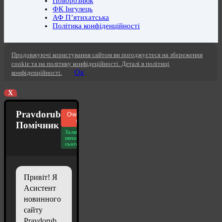
Поворознюк
ФК Інгулець
АФ П’ятихатська
Політика конфіденційності
Продовжуючі користування сайтом ви погоджуєтеся на збереження
cookie та на політику конфідеційності. Деталі в політиці
Ок
конфіденційності.
X
Pravdorub
Очистити
чат
Помічник
Залишилось
питань
сьогодні: 20
Привіт! Я
Асистент
новинного
сайту
Pravdorub.