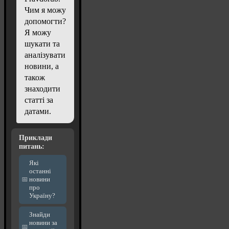
Чим я можу
допомогти?
Я можу
шукати та
аналізувати
новини, а
також
знаходити
статті за
датами.
Приклади
питань:
Які
останні
новини
про
Україну?
Знайди
новини за