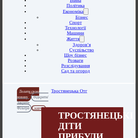
Війна
Політика
Економіка
Бізнес
Спорт
Технології
Машини
Життя
Здоров’я
Суспільство
Шоу бізнес
Розваги
Розслідування
Сад та огород
Тростянецька Отг
Додати свою
новину
Відкрити/
Закрити
Фільтри
Скинути
ТРОСТЯНЕЦЬКІ
ДІТИ
ПРИБУЛИ