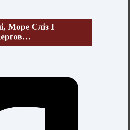
і, Море Сліз І
Чергов…