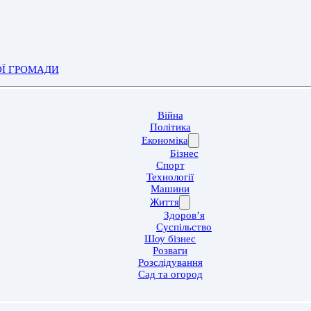
ОЇ ГРОМАДИ
Війна
Політика
Економіка
Бізнес
Спорт
Технології
Машини
Життя
Здоров’я
Суспільство
Шоу бізнес
Розваги
Розслідування
Сад та огород