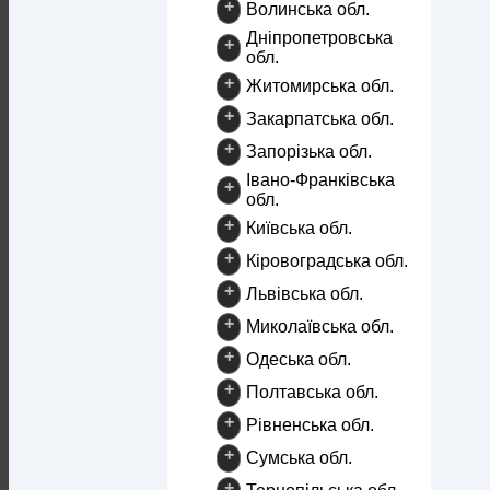
+
Волинська обл.
Дніпропетровська
+
обл.
+
Житомирська обл.
+
Закарпатська обл.
+
Запорізька обл.
Івано-Франківська
+
обл.
+
Київська обл.
+
Кіровоградська обл.
+
Львівська обл.
+
Миколаївська обл.
+
Одеська обл.
+
Полтавська обл.
+
Рівненська обл.
+
Сумська обл.
+