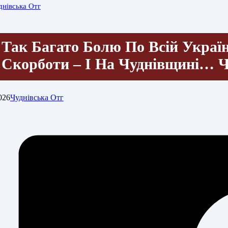
днівська Отг
Так Багато Болю По Всій Україн
Скорботи – І На Чуднівщині… 
026
Чуднівська Отг