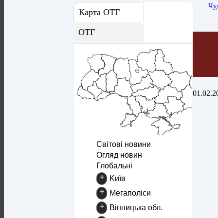
Чу
Карта ОТГ
ОТГ
01.02.2
Світові новини
Огляд новин
Глобальні
+
Kиїв
+
Mегаполіси
+
Вінницька обл.