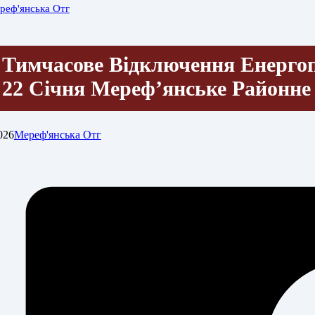
реф'янська Отг
Тимчасове Відключення Енергоп
22 Січня Мереф’янське Районне
026
Мереф'янська Отг