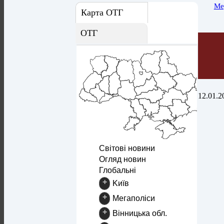
Ме
Карта ОТГ
ОТГ
12.01.2
Світові новини
Огляд новин
Глобальні
+
Kиїв
+
Mегаполіси
+
Вінницька обл.