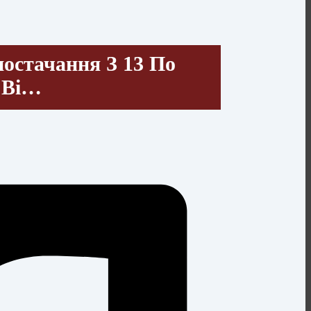
остачання З 13 По
 Ві…