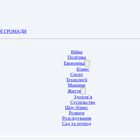
ОЇ ГРОМАДИ
Війна
Політика
Економіка
Бізнес
Спорт
Технології
Машини
Життя
Здоров’я
Суспільство
Шоу бізнес
Розваги
Розслідування
Сад та огород