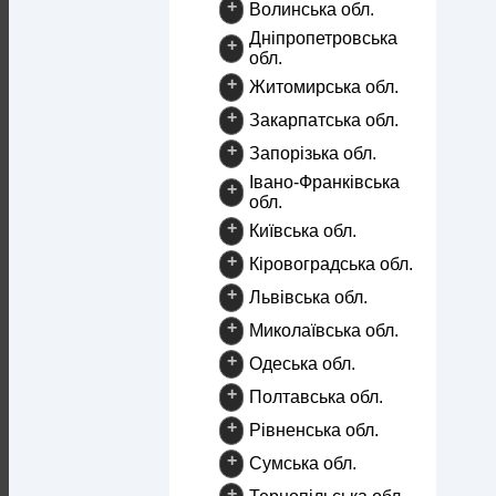
+
Волинська обл.
Дніпропетровська
+
обл.
+
Житомирська обл.
+
Закарпатська обл.
+
Запорізька обл.
Івано-Франківська
+
обл.
+
Київська обл.
+
Кіровоградська обл.
+
Львівська обл.
+
Миколаївська обл.
+
Одеська обл.
+
Полтавська обл.
+
Рівненська обл.
+
Сумська обл.
+