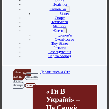
Війна
Політика
Економіка
Бізнес
Спорт
Технології
Машини
Життя
Здоров’я
Суспільство
Шоу бізнес
Розваги
Розслідування
Сад та огород
Деражнянська Отг
Додати свою
новину
Відкрити/
Закрити
Фільтри
Скинути
«Ти В
Україні» –
Це Сервіс