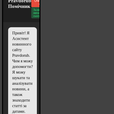
Pravdorub
Очистити
чат
Помічник
Залишилось
питань
сьогодні: 20
Привіт! Я
Асистент
новинного
сайту
Pravdorub.
Чим я можу
допомогти?
Я можу
шукати та
аналізувати
новини, а
також
знаходити
статті за
датами.