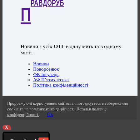
РАВДОРУБ
П
Новини з усіх
ОТГ
в одну мить та в одному
місті.
Новини
Поворознюк
ФК Інгулець
АФ П’ятихатська
Політика конфіденційності
Продовжуючі користування сайтом ви погоджуєтеся на збереження
cookie та на політику конфідеційності. Деталі в політиці
Ок
конфіденційності.
X