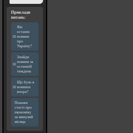
Приклади
питань:
Які
останні
новини
про
Україну?
Знайди
новини за
останній
тиждень
Що було в
новинах
вчора?
Покажи
статті про
економіку
за минулий
місяць