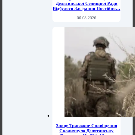
Делятинської Селищної Ради
Відбулося Засідання Постійно…
06.08.2026
Знову Тривожне Сповіщення
Сколихнуло Делятинську