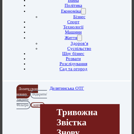
Війна
Політика
Економіка
Бізнес
Спорт
Технології
Машини
Життя
Здоров’я
Суспільство
Шоу бізнес
Розваги
Розслідування
Сад та огород
Делятинська ОТГ
Додати свою
новину
Відкрити/
Закрити
Фільтри
Скинути
Тривожна
Звістка
Знову