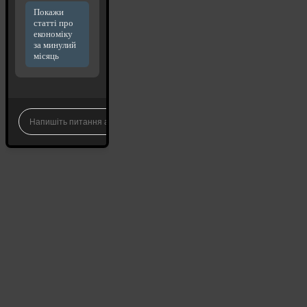
Покажи
статті про
економіку
за минулий
місяць