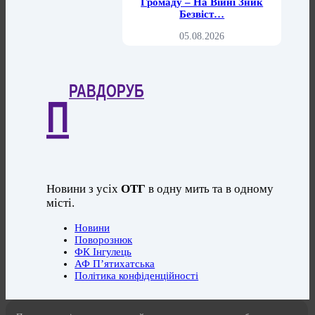
Громаду – На Війні Зник
Безвіст…
05.08.2026
РАВДОРУБ
П
Новини з усіх
ОТГ
в одну мить та в одному
місті.
Новини
Поворознюк
ФК Інгулець
АФ П’ятихатська
Політика конфіденційності