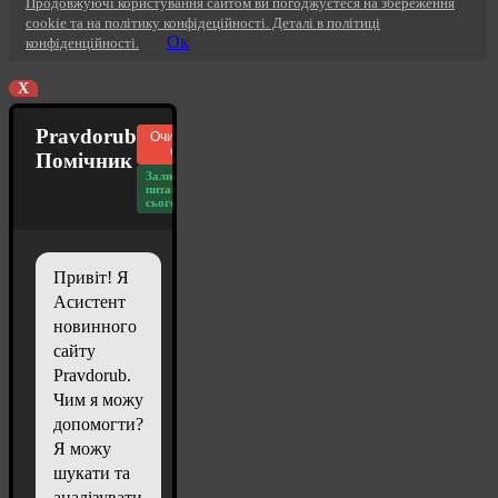
Продовжуючі користування сайтом ви погоджуєтеся на збереження
cookie та на політику конфідеційності. Деталі в політиці
Ок
конфіденційності.
X
Pravdorub
Очистити
чат
Помічник
Залишилось
питань
сьогодні: 20
Привіт! Я
Асистент
новинного
сайту
Pravdorub.
Чим я можу
допомогти?
Я можу
шукати та
аналізувати