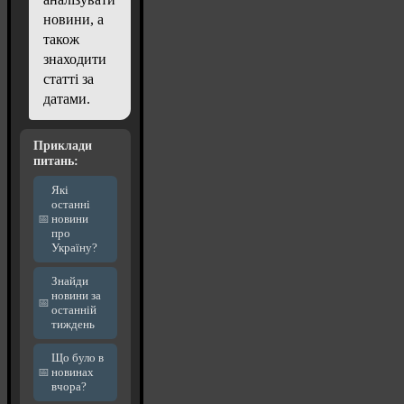
новини, а
також
знаходити
статті за
датами.
Приклади
питань:
Які
останні
новини
про
Україну?
Знайди
новини за
останній
тиждень
Що було в
новинах
вчора?