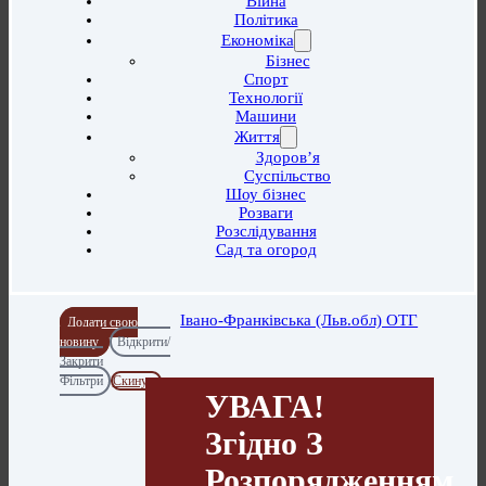
Війна
Політика
Економіка
Бізнес
Спорт
Технології
Машини
Життя
Здоров’я
Суспільство
Шоу бізнес
Розваги
Розслідування
Сад та огород
Івано-Франківська (Льв.обл) ОТГ
Додати свою
новину
Відкрити/
Закрити
Фільтри
Скинути
УВАГА!
Згідно З
Розпорядженням