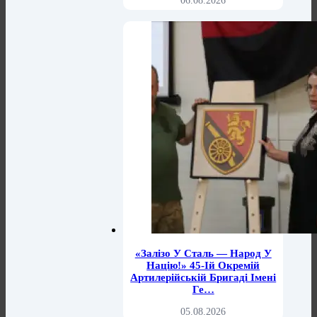
06.08.2026
«Залізо У Сталь — Народ У
Націю!» 45-Ій Окремій
Артилерійській Бригаді Імені
Ге…
05.08.2026