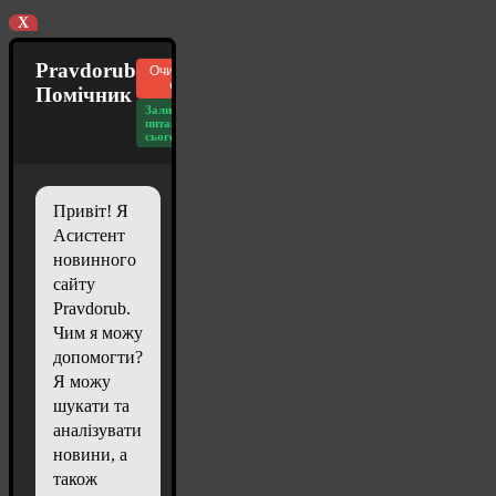
X
Pravdorub
Очистити
чат
Помічник
Залишилось
питань
сьогодні: 20
Привіт! Я
Асистент
новинного
сайту
Pravdorub.
Чим я можу
допомогти?
Я можу
шукати та
аналізувати
новини, а
також