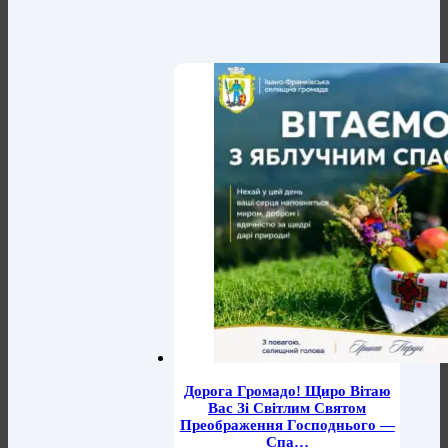
Дорога Громадо! Щиро Вітаю
Вас Зі Світлим Святом
Преображення Господнього —
Спа…