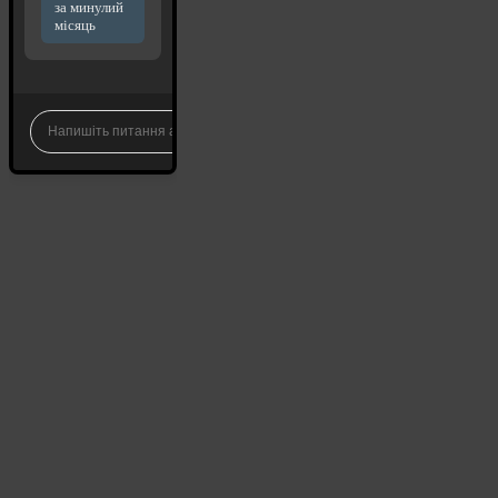
за минулий
місяць