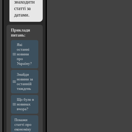
знаходити
статті за
датами.
Приклади
питань:
Які
останні
новини
про
Україну?
Знайди
новини за
останній
тиждень
Що було в
новинах
вчора?
Покажи
статті про
економіку