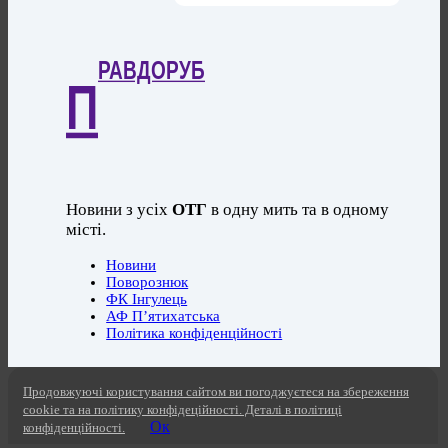
РАВДОРУБ
П
Новини з усіх
ОТГ
в одну мить та в одному
місті.
Новини
Поворознюк
ФК Інгулець
АФ П’ятихатська
Політика конфіденційності
Продовжуючі користування сайтом ви погоджуєтеся на збереження
cookie та на політику конфідеційності. Деталі в політиці
Ок
конфіденційності.