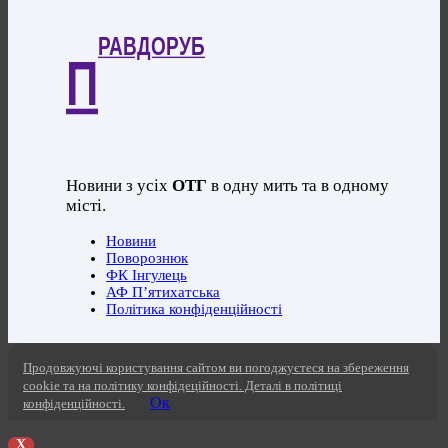
РАВДОРУБ
П
Новини з усіх
ОТГ
в одну мить та в одному
місті.
Новини
Поворознюк
ФК Інгулець
АФ П’ятихатська
Політика конфіденційності
Продовжуючі користування сайтом ви погоджуєтеся на збереження
cookie та на політику конфідеційності. Деталі в політиці
Ок
конфіденційності.
X