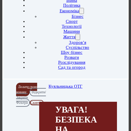
Війна
Політика
Економіка
Бізнес
Спорт
Технології
Машини
Життя
Здоров’я
Суспільство
Шоу бізнес
Розваги
Розслідування
Сад та огород
Куяльницька ОТГ
Додати свою
новину
Відкрити/
Закрити
Фільтри
Скинути
УВАГА!
БЕЗПЕКА
НА