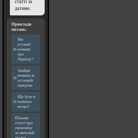
статті за
датами.
Приклади
питань:
Які
останні
новини
про
Україну?
Знайди
новини за
останній
тиждень
Що було в
новинах
вчора?
Покажи
статті про
економіку
за минулий
місяць