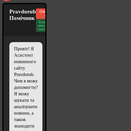
Pravdorub
Очистити
чат
Помічник
Залишилось
питань
сьогодні: 20
Привіт! Я
Асистент
новинного
сайту
Pravdorub.
Чим я можу
допомогти?
Я можу
шукати та
аналізувати
новини, а
також
знаходити