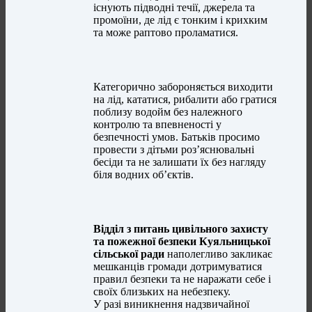
існують підводні течії, джерела та
промоїни, де лід є тонким і крихким
та може раптово проламатися.
Категорично забороняється виходити
на лід, кататися, рибалити або гратися
поблизу водойм без належного
контролю та впевненості у
безпечності умов. Батьків просимо
провести з дітьми роз’яснювальні
бесіди та не залишати їх без нагляду
біля водних об’єктів.
Відділ з питань цивільного захисту
та пожежної безпеки Куяльницької
сільської ради
наполегливо закликає
мешканців громади дотримуватися
правил безпеки та не наражати себе і
своїх близьких на небезпеку.
У разі виникнення надзвичайної