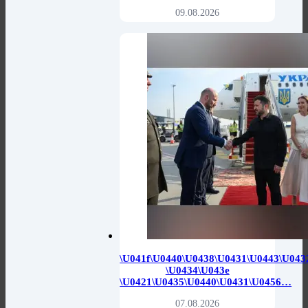
09.08.2026
\u041f\u0440\u0438\u0431\u0443\u043
\u0434\u043e
\u0421\u0435\u0440\u0431\u0456…
07.08.2026