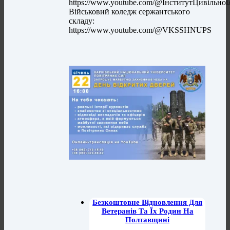
https://www.youtube.com/@ІнститутЦивільн
Військовий коледж сержантського
складу:
https://www.youtube.com/@VKSSHNUPS
Безкоштовне Відновлення Для
Ветеранів Та Їх Родин На
Полтавщині