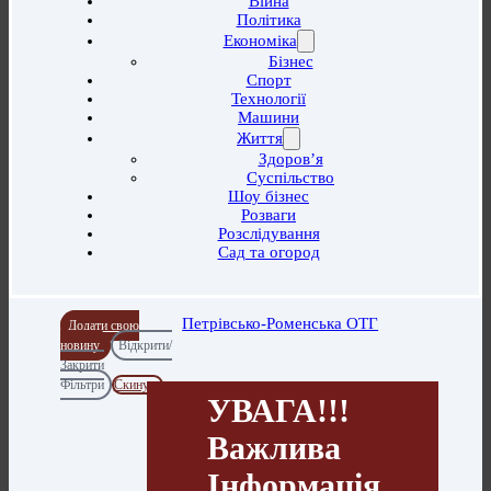
Війна
Політика
Економіка
Бізнес
Спорт
Технології
Машини
Життя
Здоров’я
Суспільство
Шоу бізнес
Розваги
Розслідування
Сад та огород
Петрівсько-Роменська ОТГ
Додати свою
новину
Відкрити/
Закрити
Фільтри
Скинути
УВАГА!!!
Важлива
Інформація