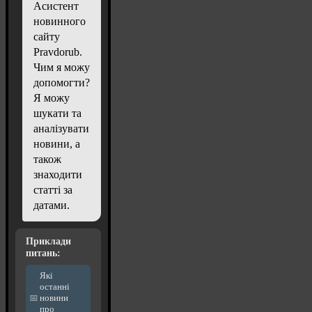
Асистент
новинного
сайту
Pravdorub.
Чим я можу
допомогти?
Я можу
шукати та
аналізувати
новини, а
також
знаходити
статті за
датами.
Приклади
питань:
Які
останні
новини
про