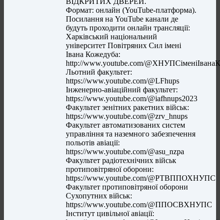
ВІДКРИТИХ ДВЕРЕЙ.
Формат: онлайн (YouTube-платформа).
Посилання на YouTube канали де
будуть проходити онлайн трансляції:
Харківський національний
університет Повітряних Сил імені
Івана Кожедуба:
http://www.youtube.com/@ХНУПСіменіІвана
Льотний факультет:
https://www.youtube.com/@LFhups
Інженерно-авіаційний факультет:
https://www.youtube.com/@iafhnups2023
Факультет зенітних ракетних військ:
https://www.youtube.com/@zrv_hnups
Факультет автоматизованих систем
управління та наземного забезпечення
польотів авіації:
https://www.youtube.com/@asu_nzpa
Факультет радіотехнічних військ
протиповітряної оборони:
https://www.youtube.com/@РТВППОХНУПС
Факультет протиповітряної оборони
Сухопутних військ:
https://www.youtube.com/@ППОСВХНУПС
Інститут цивільної авіації: