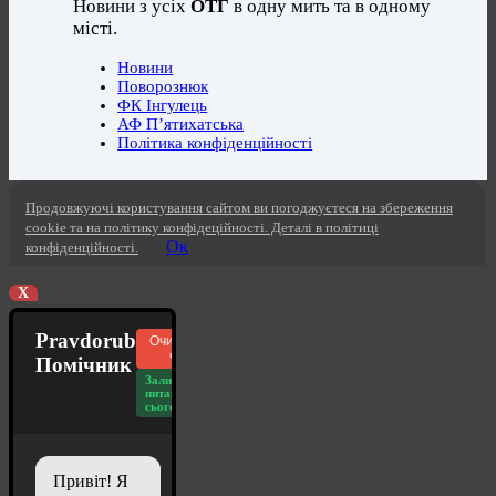
Новини з усіх
ОТГ
в одну мить та в одному
місті.
Новини
Поворознюк
ФК Інгулець
АФ П’ятихатська
Політика конфіденційності
Продовжуючі користування сайтом ви погоджуєтеся на збереження
cookie та на політику конфідеційності. Деталі в політиці
Ок
конфіденційності.
X
Pravdorub
Очистити
чат
Помічник
Залишилось
питань
сьогодні: 20
Привіт! Я