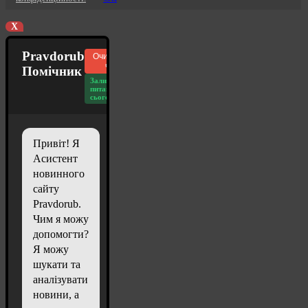
X
Pravdorub
Очистити
чат
Помічник
Залишилось
питань
сьогодні: 20
Привіт! Я
Асистент
новинного
сайту
Pravdorub.
Чим я можу
допомогти?
Я можу
шукати та
аналізувати
новини, а