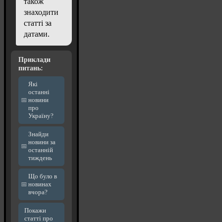
також
знаходити
статті за
датами.
Приклади
питань:
Які
останні
новини
про
Україну?
Знайди
новини за
останній
тиждень
Що було в
новинах
вчора?
Покажи
статті про