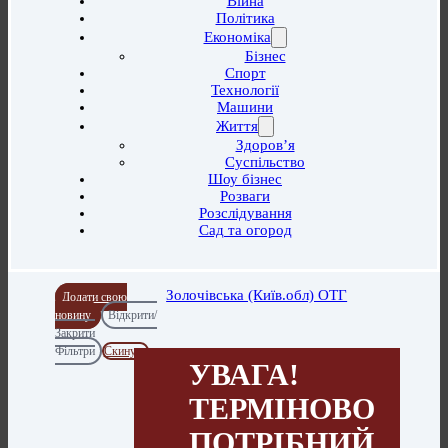
Війна
Політика
Економіка
Бізнес
Спорт
Технології
Машини
Життя
Здоров’я
Суспільство
Шоу бізнес
Розваги
Розслідування
Сад та огород
Золочівська (Київ.обл) ОТГ
Додати свою
новину
Відкрити/
Закрити
Фільтри
Скинути
УВАГА!
ТЕРМІНОВО
ПОТРІБНИЙ