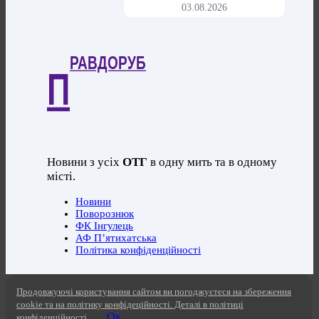
03.08.2026
РАВДОРУБ
П
Новини з усіх
ОТГ
в одну мить та в одному
місті.
Новини
Поворознюк
ФК Інгулець
АФ П’ятихатська
Політика конфіденційності
Продовжуючі користування сайтом ви погоджуєтеся на збереження
cookie та на політику конфідеційності. Деталі в політиці
Ок
конфіденційності.