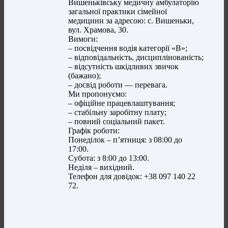
Вишеньківську медичну амбулаторію
загальної практики сімейної
медицини за адресою: с. Вишеньки,
вул. Храмова, 30.
Вимоги:
– посвідчення водія категорії «B»;
– відповідальність, дисциплінованість;
– відсутність шкідливих звичок
(бажано);
– досвід роботи — перевага.
Ми пропонуємо:
– офіційне працевлаштування;
– стабільну заробітну плату;
– повний соціальний пакет.
Графік роботи:
Понеділок – п’ятниця: з 08:00 до
17:00.
Субота: з 8:00 до 13:00.
Неділя – вихідний.
Телефон для довідок: +38 097 140 22
72.