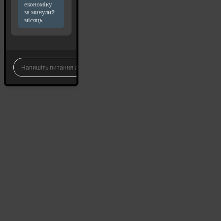
економіку
за минулий
місяць