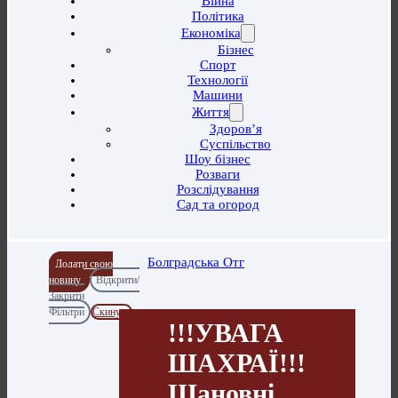
Війна
Політика
Економіка
Бізнес
Спорт
Технології
Машини
Життя
Здоров’я
Суспільство
Шоу бізнес
Розваги
Розслідування
Сад та огород
Болградська Отг
Додати свою
новину
Відкрити/
Закрити
Фільтри
Скинути
!!!УВАГА
ШАХРАЇ!!!
Шановні