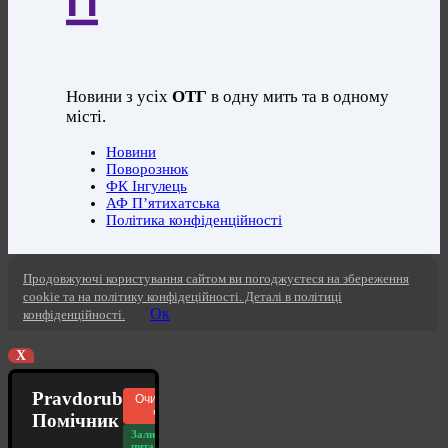
Новини з усіх
ОТГ
в одну мить та в одному
місті.
Новини
Поворознюк
ФК Інгулець
АФ П’ятихатська
Політика конфіденційності
Продовжуючі користування сайтом ви погоджуєтеся на збереження
cookie та на політику конфідеційності. Деталі в політиці
Ок
конфіденційності.
X
Pravdorub
Очистити
чат
Помічник
Залишилось
питань