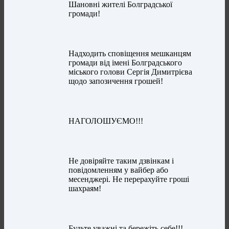
Шановні жителі Болградської
громади!
Надходить сповіщення мешканцям
громади від імені Болградського
міського голови Сергія Димитрієва
щодо запозичення грошей!
НАГОЛОШУЄМО!!!
Не довіряйте таким дзвінкам і
повідомленням у вайбер або
месенджері. Не перерахуйте гроші
шахраям!
Будьте уважні та бережіть себе!!!