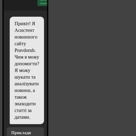
сьогодні: 20
Привіт! Я
Асистент
новинного
сайту
Pravdorub.
Чим я можу
допомогти?
Я можу
шукати та
аналізувати
новини, а
також
знаходити
статті за
датами.
Приклади