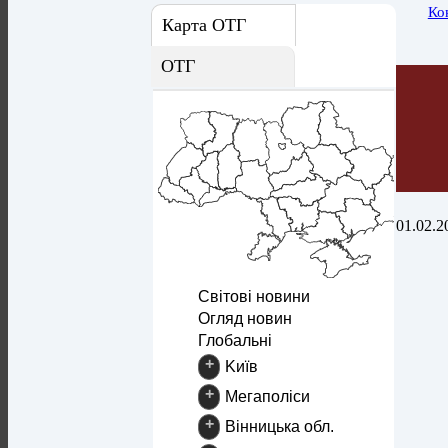
Ко
Карта ОТГ
ОТГ
01.02.2
Світові новини
Огляд новин
Глобальні
+
Kиїв
+
Mегаполіси
+
Вінницька обл.