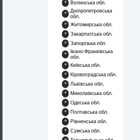
+
Волинська обл.
Дніпропетровська
+
обл.
+
Житомирська обл.
+
Закарпатська обл.
+
Запорізька обл.
Івано-Франківська
+
обл.
+
Київська обл.
+
Кіровоградська обл.
+
Львівська обл.
+
Миколаївська обл.
+
Одеська обл.
+
Полтавська обл.
+
Рівненська обл.
+
Сумська обл.
+