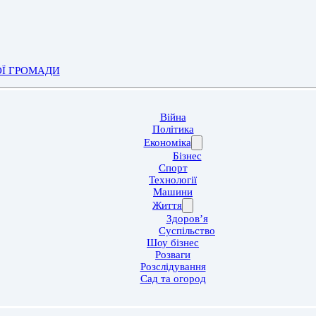
ОЇ ГРОМАДИ
Війна
Політика
Економіка
Бізнес
Спорт
Технології
Машини
Життя
Здоров’я
Суспільство
Шоу бізнес
Розваги
Розслідування
Сад та огород