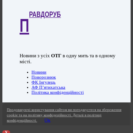
РАВДОРУБ
П
Новини з усіх
ОТГ
в одну мить та в одному
місті.
Новини
Поворознюк
ФК Інгулець
АФ П’ятихатська
Політика конфіденційності
Продовжуючі користування сайтом ви погоджуєтеся на збереження
cookie та на політику конфідеційності. Деталі в політиці
Ок
конфіденційності.
X