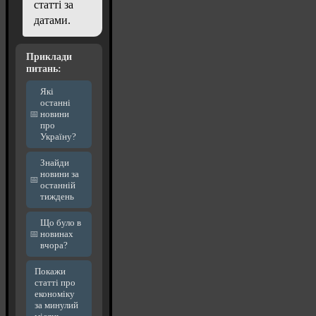
статті за
датами.
Приклади
питань:
Які
останні
новини
про
Україну?
Знайди
новини за
останній
тиждень
Що було в
новинах
вчора?
Покажи
статті про
економіку
за минулий