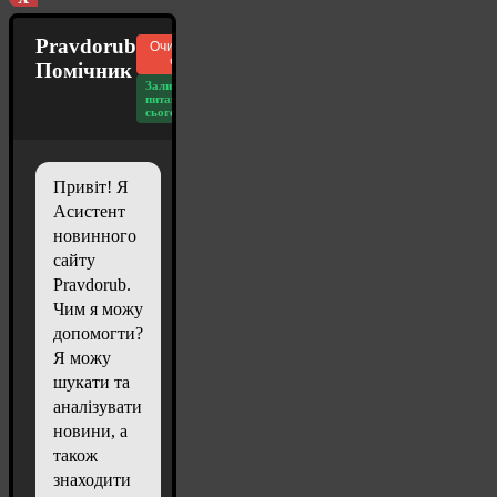
Pravdorub
Очистити
чат
Помічник
Залишилось
питань
сьогодні: 20
Привіт! Я
Асистент
новинного
сайту
Pravdorub.
Чим я можу
допомогти?
Я можу
шукати та
аналізувати
новини, а
також
знаходити