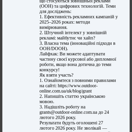
що стосуються зовнішньої реклами
(OOH) та цифрових технологій. Теми
для досліджень:
1. Ефективність рекламних кампаній у
2025–2026 роках: методи
вимірювання.
2. Штучний інтелект у зовнішній
рекламі: майбутнє чи хайп?
3. Власна тема (інноваційні підходи в
OOH/DOOH).
Лайфхак: Ви можете адаптувати
частину своєї курсової або дипломної
роботи, якщо вона дотична до теми
конкурсу!
Як взяти участь?
1. Ознайомтеся з повними правилами
на сайті: https://www.outdoor-
online.com.ua/uk/blog/grant
2. Напишіть статтю українською
мовою.
3. Надішліть роботу на
grants@outdoor-online.com.ua
до 24
лютого 2026 року.
Результати будуть оголошені 27
лютого 2026 року. Не зволікай —