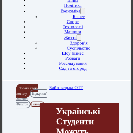
Війна
Політика
Економіка
Бізнес
Спорт
Технології
Машини
Життя
Здоров’я
Суспільство
Шоу бізнес
Розваги
Розслідування
Сад та огород
Байковецька ОТГ
Додати свою
новину
Відкрити/
Закрити
Фільтри
Скинути
Українські
Студенти
Можуть