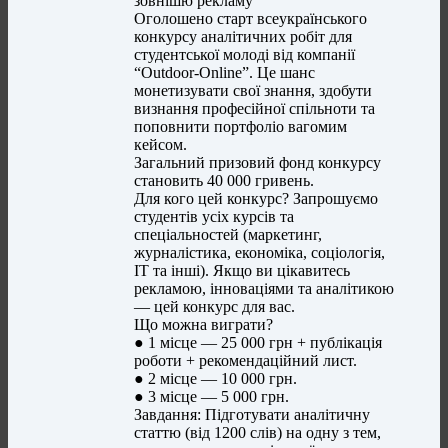
зовнішю рекламу
Оголошено старт всеукраїнського
конкурсу аналітичних робіт для
студентської молоді від компанії
“Outdoor-Online”. Це шанс
монетизувати свої знання, здобути
визнання професійної спільноти та
поповнити портфоліо вагомим
кейсом.
Загальний призовий фонд конкурсу
становить 40 000 гривень.
Для кого цей конкурс? Запрошуємо
студентів усіх курсів та
спеціальностей (маркетинг,
журналістика, економіка, соціологія,
IT та інші). Якщо ви цікавитесь
рекламою, інноваціями та аналітикою
— цей конкурс для вас.
Що можна виграти?
● 1 місце — 25 000 грн + публікація
роботи + рекомендаційний лист.
● 2 місце — 10 000 грн.
● 3 місце — 5 000 грн.
Завдання: Підготувати аналітичну
статтю (від 1200 слів) на одну з тем,