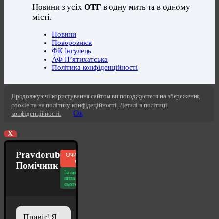
Новини з усіх
ОТГ
в одну мить та в одному
місті.
Новини
Поворознюк
ФК Інгулець
АФ П’ятихатська
Політика конфіденційності
Продовжуючі користування сайтом ви погоджуєтеся на збереження
cookie та на політику конфідеційності. Деталі в політиці
Ок
конфіденційності.
X
Pravdorub
Очистити
чат
Помічник
Залишилось
питань
сьогодні: 20
Привіт! Я