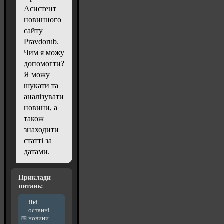
Асистент
новинного
сайту
Pravdorub.
Чим я можу
допомогти?
Я можу
шукати та
аналізувати
новини, а
також
знаходити
статті за
датами.
Приклади
питань:
Які
останні
новини