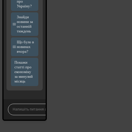
про
Україну?
Знайди
новини за
останній
тиждень
Що було в
новинах
вчора?
Покажи
статті про
економіку
за минулий
місяць