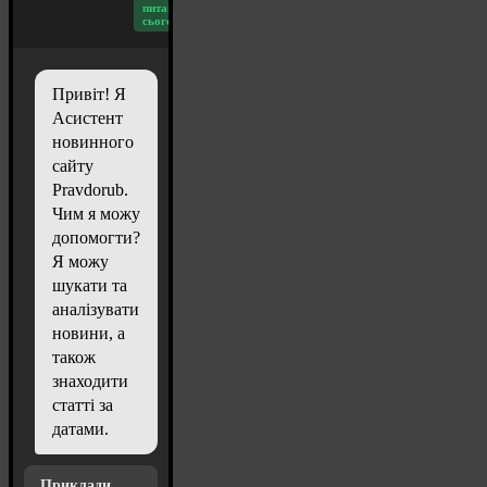
питань
сьогодні: 20
Привіт! Я
Асистент
новинного
сайту
Pravdorub.
Чим я можу
допомогти?
Я можу
шукати та
аналізувати
новини, а
також
знаходити
статті за
датами.
Приклади