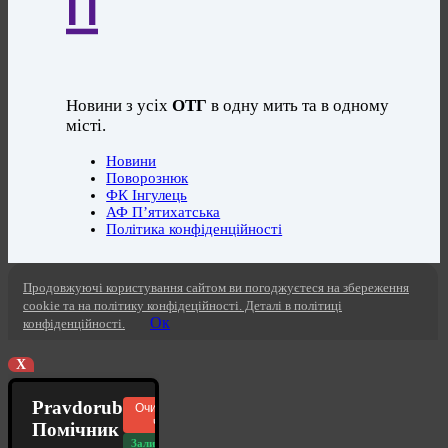
П
Новини з усіх
ОТГ
в одну мить та в одному
місті.
Новини
Поворознюк
ФК Інгулець
АФ П’ятихатська
Політика конфіденційності
Продовжуючі користування сайтом ви погоджуєтеся на збереження
cookie та на політику конфідеційності. Деталі в політиці
Ок
конфіденційності.
X
Pravdorub
Очистити
чат
Помічник
Залишилось