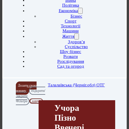
Війна
Політика
Економіка
Бізнес
Спорт
Технології
Машини
Життя
Здоров’я
Суспільство
Шоу бізнес
Розваги
Розслідування
Сад та огород
Талалаївська (Черніг.обл) ОТГ
Додати свою
новину
Відкрити/
Закрити
Фільтри
Скинути
Учора
Пізно
Ввечері