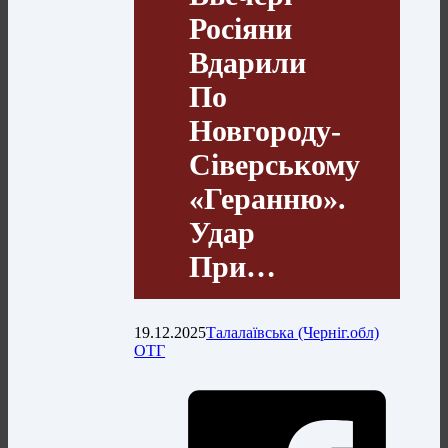
Росіяни
Вдарили
По
Новгороду-
Сіверському
«геранню».
Удар
При…
19.12.2025
Талалаївська (Черніг.обл)
ОТГ