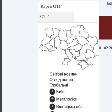
Бо
Карта ОТГ
ОТГ
01.02.2
Світові новини
Огляд новин
Глобальні
+
Kиїв
+
Mегаполіси
+
Вінницька обл.