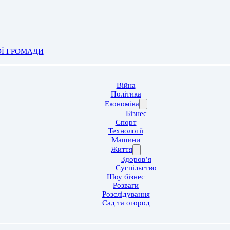
ОЇ ГРОМАДИ
Війна
Політика
Економіка
Бізнес
Спорт
Технології
Машини
Життя
Здоров’я
Суспільство
Шоу бізнес
Розваги
Розслідування
Сад та огород