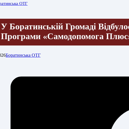
ратинська ОТГ
У Боратинській Громаді Відбуло
Програми «Самодопомога Плюс
026
Боратинська ОТГ