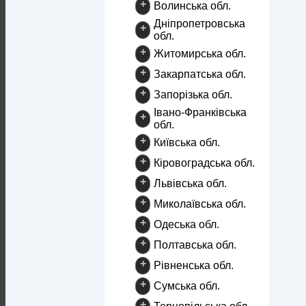
+
Волинська обл.
Дніпропетровська
+
обл.
+
Житомирська обл.
+
Закарпатська обл.
+
Запорізька обл.
Івано-Франківська
+
обл.
+
Київська обл.
+
Кіровоградська обл.
+
Львівська обл.
+
Миколаївська обл.
+
Одеська обл.
+
Полтавська обл.
+
Рівненська обл.
+
Сумська обл.
+