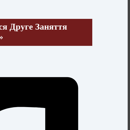
ся Друге Заняття
»