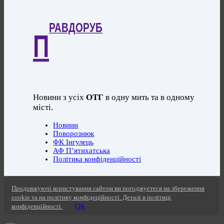
РАВДОРУБ
П
Новини з усіх
ОТГ
в одну мить та в одному
місті.
Новини
Поворознюк
ФК Інгулець
АФ П’ятихатська
Політика конфіденційності
Продовжуючі користування сайтом ви погоджуєтеся на збереження
cookie та на політику конфідеційності. Деталі в політиці
Ок
конфіденційності.