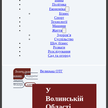
Війна
Політика
Економіка
Бізнес
Спорт
Технології
Машини
Життя
Здоров’я
Суспільство
Шоу бізнес
Розваги
Розслідування
Сад та огород
Велицька ОТГ
Додати свою
новину
Відкрити/
Закрити
Фільтри
Скинути
У
Волинській
Області