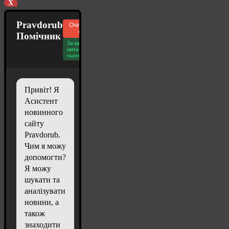
X
Pravdorub
Очистити
чат
Помічник
Залишилось
питань
сьогодні: 20
Привіт! Я
Асистент
новинного
сайту
Pravdorub.
Чим я можу
допомогти?
Я можу
шукати та
аналізувати
новини, а
також
знаходити