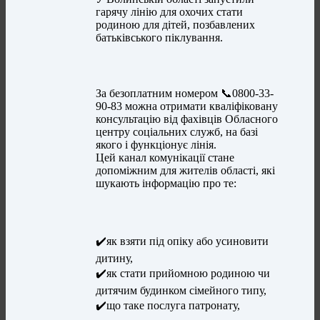
гарячу лінію для охочих стати
родиною для дітей, позбавлених
батьківського піклування.
За безоплатним номером 📞0800-33-
90-83 можна отримати кваліфіковану
консультацію від фахівців Обласного
центру соціальних служб, на базі
якого і функціонує лінія.
Цей канал комунікації стане
допоміжним для жителів області, які
шукають інформацію про те:
✔️як взяти під опіку або усиновити
дитину,
✔️як стати прийомною родиною чи
дитячим будинком сімейного типу,
✔️що таке послуга патронату,