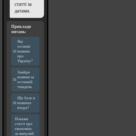
статті за
датами.
Приклади
питань:
Які
останні
новини
про
Україну?
Знайди
новини за
останній
тиждень
Що було в
новинах
вчора?
Покажи
статті про
економіку
за минулий