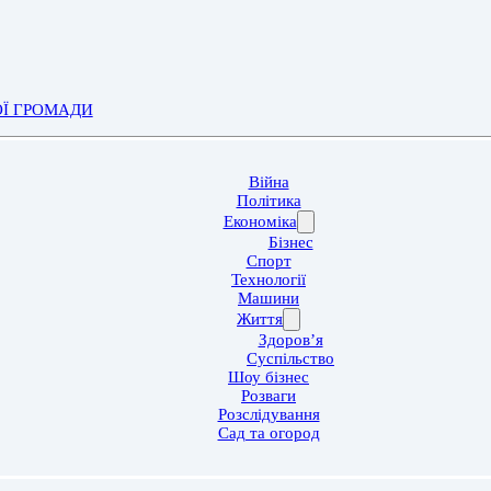
ОЇ ГРОМАДИ
Війна
Політика
Економіка
Бізнес
Спорт
Технології
Машини
Життя
Здоров’я
Суспільство
Шоу бізнес
Розваги
Розслідування
Сад та огород