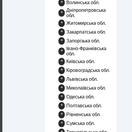
+
Волинська обл.
Дніпропетровська
+
обл.
+
Житомирська обл.
+
Закарпатська обл.
+
Запорізька обл.
Івано-Франківська
+
обл.
+
Київська обл.
+
Кіровоградська обл.
+
Львівська обл.
+
Миколаївська обл.
+
Одеська обл.
+
Полтавська обл.
+
Рівненська обл.
+
Сумська обл.
+