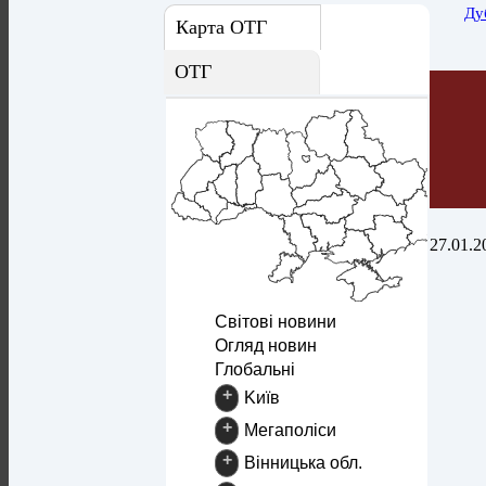
Ду
Карта ОТГ
ОТГ
27.01.2
Світові новини
Огляд новин
Глобальні
+
Kиїв
+
Mегаполіси
+
Вінницька обл.