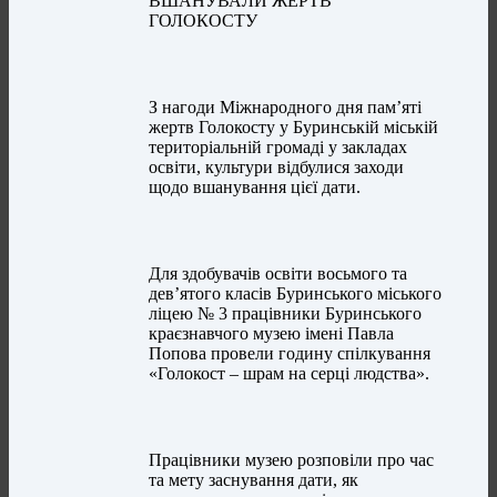
ВШАНУВАЛИ ЖЕРТВ
ГОЛОКОСТУ
З нагоди Міжнародного дня пам’яті
жертв Голокосту у Буринській міській
територіальній громаді у закладах
освіти, культури відбулися заходи
щодо вшанування цієї дати.
Для здобувачів освіти восьмого та
дев’ятого класів Буринського міського
ліцею № 3 працівники Буринського
краєзнавчого музею імені Павла
Попова провели годину спілкування
«Голокост – шрам на серці людства».
Працівники музею розповіли про час
та мету заснування дати, як