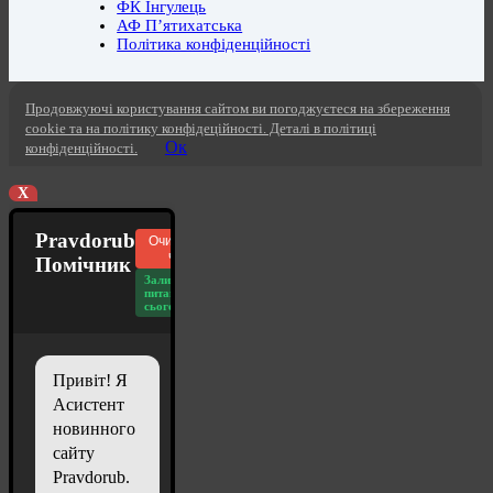
ФК Інгулець
АФ П’ятихатська
Політика конфіденційності
Продовжуючі користування сайтом ви погоджуєтеся на збереження
cookie та на політику конфідеційності. Деталі в політиці
Ок
конфіденційності.
X
Pravdorub
Очистити
чат
Помічник
Залишилось
питань
сьогодні: 20
Привіт! Я
Асистент
новинного
сайту
Pravdorub.