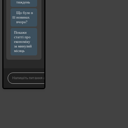
тиждень
Що було в
новинах
вчора?
Покажи
статті про
економіку
за минулий
місяць