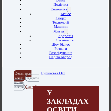
Війна
Політика
Економіка
Бізнес
Спорт
Технології
Машини
Життя
Здоров’я
Суспільство
Шоу бізнес
Розваги
Розслідування
Сад та огород
Буринська Отг
Додати свою
новину
Відкрити/
Закрити
Фільтри
Скинути
У
ЗАКЛАДАХ
ОСВІТИ,