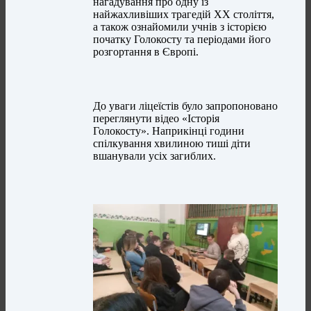
нагадування про одну із
найжахливіших трагедій ХХ століття,
а також ознайомили учнів з історією
початку Голокосту та періодами його
розгортання в Європі.
До уваги ліцеїстів було запропоновано
переглянути відео «Історія
Голокосту». Наприкінці години
спілкування хвилиною тиші діти
вшанували усіх загиблих.