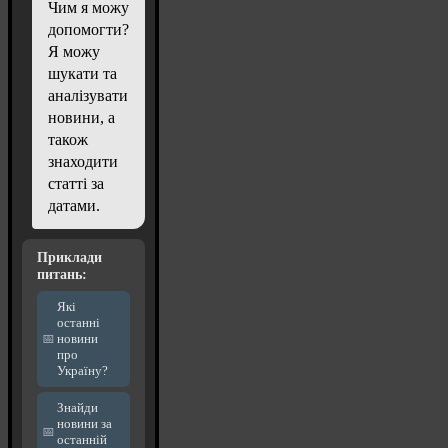
Чим я можу
допомогти?
Я можу
шукати та
аналізувати
новини, а
також
знаходити
статті за
датами.
Приклади
питань:
Які
останні
новини
про
Україну?
Знайди
новини за
останній