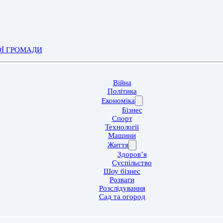
ОЇ ГРОМАДИ
Війна
Політика
Економіка
Бізнес
Спорт
Технології
Машини
Життя
Здоров’я
Суспільство
Шоу бізнес
Розваги
Розслідування
Сад та огород