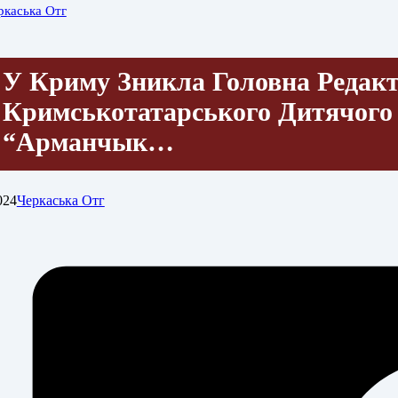
ркаська Отг
У Криму Зникла Головна Редак
Кримськотатарського Дитячого
“Арманчык…
024
Черкаська Отг