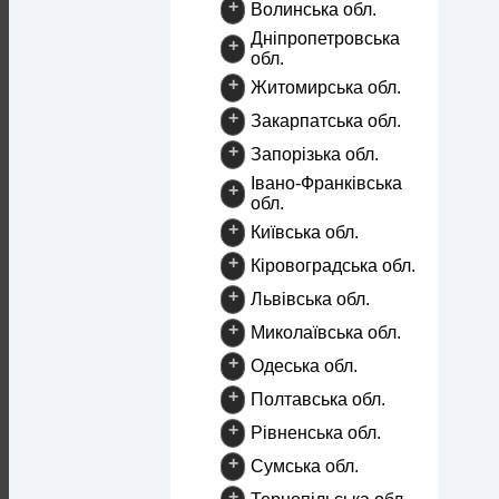
+
Волинська обл.
Дніпропетровська
+
обл.
+
Житомирська обл.
+
Закарпатська обл.
+
Запорізька обл.
Івано-Франківська
+
обл.
+
Київська обл.
+
Кіровоградська обл.
+
Львівська обл.
+
Миколаївська обл.
+
Одеська обл.
+
Полтавська обл.
+
Рівненська обл.
+
Сумська обл.
+