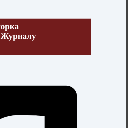
торка
 Журналу