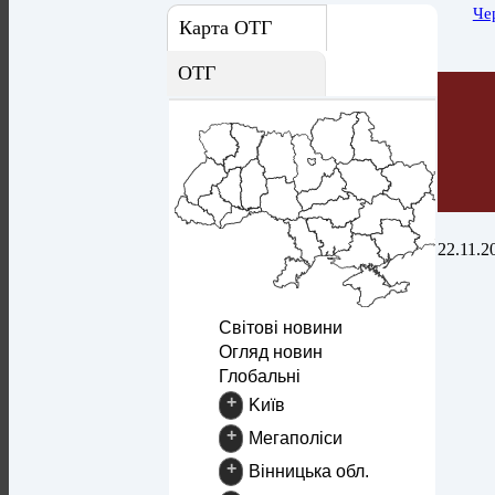
Че
Карта ОТГ
ОТГ
22.11.2
Світові новини
Огляд новин
Глобальні
+
Kиїв
+
Mегаполіси
+
Вінницька обл.