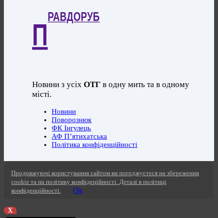
РАВДОРУБ
П
Новини з усіх
ОТГ
в одну мить та в одному
місті.
Новини
Поворознюк
ФК Інгулець
АФ П’ятихатська
Політика конфіденційності
Продовжуючі користування сайтом ви погоджуєтеся на збереження
cookie та на політику конфідеційності. Деталі в політиці
Ок
конфіденційності.
X