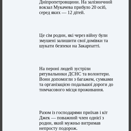
Дніпропетровщини. На залізничний
вокзал Мукачева прибуло 20 осіб,
серед яких — 12 дітей.
Це сім родин, які через війну були
змушені залишити свої домівки та
шукати безпеки на Закарпатті.
На пероні людей зустріли
рятувальники ДСНС та волонтери.
Вони допомогли з багажем, сумками
та організацією подальшої дороги до
тимчасового місця проживання.
Разом із господарями приїхав і кіт
Джек — поважний член однієї з
родин, який мужньо витримав
непросту подорож.