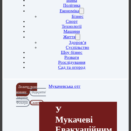
Війна
Політика
Економіка
Бізнес
Спорт
Технології
Машини
Життя
Здоров’я
Суспільство
Шоу бізнес
Розваги
Розслідування
Сад та огород
Мукачевська отг
Додати свою
новину
Відкрити/
Закрити
Фільтри
Скинути
У
Мукачеві
Евакуаційним