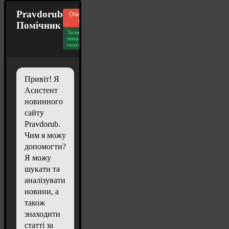
Pravdorub
Очистити
чат
Помічник
Залишилось
питань
сьогодні: 20
Привіт! Я
Асистент
новинного
сайту
Pravdorub.
Чим я можу
допомогти?
Я можу
шукати та
аналізувати
новини, а
також
знаходити
статті за