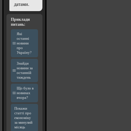
датами.
Приклади
питань:
Які
останні
новини
про
Україну?
Знайди
новини за
останній
тиждень
Що було в
новинах
вчора?
Покажи
статті про
економіку
за минулий
місяць