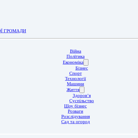
ОЇ ГРОМАДИ
Війна
Політика
Економіка
Бізнес
Спорт
Технології
Машини
Життя
Здоров’я
Суспільство
Шоу бізнес
Розваги
Розслідування
Сад та огород