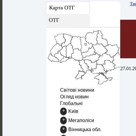
Ти
Карта ОТГ
ОТГ
27.01.2
Світові новини
Огляд новин
Глобальні
+
Kиїв
+
Mегаполіси
+
Вінницька обл.