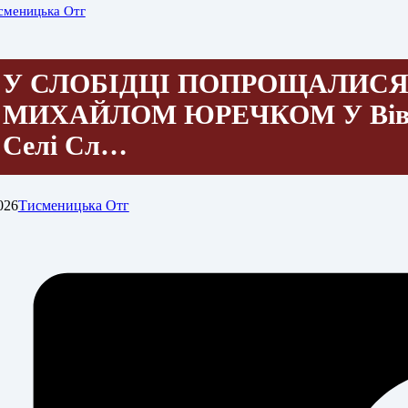
сменицька Отг
У СЛОБІДЦІ ПОПРОЩАЛИСЯ
МИХАЙЛОМ ЮРЕЧКОМ У Вівтор
Селі Сл…
026
Тисменицька Отг