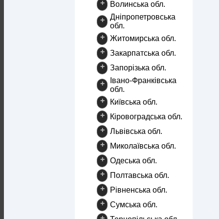
+
Волинська обл.
Дніпропетровська
+
обл.
+
Житомирська обл.
+
Закарпатська обл.
+
Запорізька обл.
Івано-Франківська
+
обл.
+
Київська обл.
+
Кіровоградська обл.
+
Львівська обл.
+
Миколаївська обл.
+
Одеська обл.
+
Полтавська обл.
+
Рівненська обл.
+
Сумська обл.
+