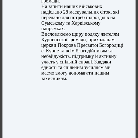
громади.
На запити наших військових
надіслано 28 маскувальних сіток, які
передано для потреб підрозділів на
Сумському та Харківському
напрямках.
Висловлюємо щиру подяку жителям
Курненської громади, прихожанам
церкви Покрова Пресвятої Богородиці
с. Курне та всім благодійникам за
небайдужість, підтримку й активну
участь у спільній справі. Завдяки
єдності та спільним зусиллям ми
маємо змогу допомагати нашим
захисникам.