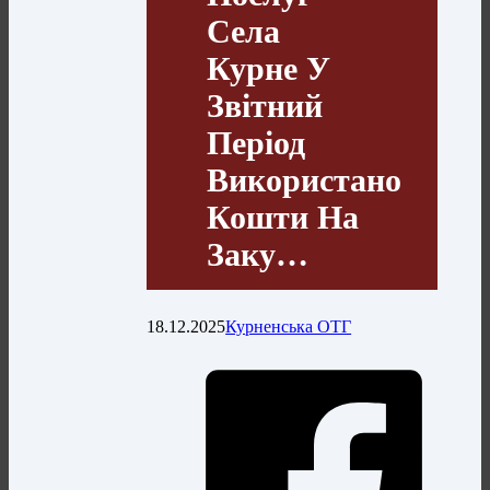
Села
Курне У
Звітний
Період
Використано
Кошти На
Заку…
18.12.2025
Курненська ОТГ