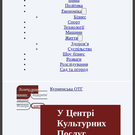
Війна
Політика
Економіка
Бізнес
Спорт
Технології
Машини
Життя
Здоров’я
Суспільство
Шоу бізнес
Розваги
Розслідування
Сад та огород
Курненська ОТГ
Додати свою
новину
Відкрити/
Закрити
Фільтри
Скинути
У Центрі
Культурних
Послуг