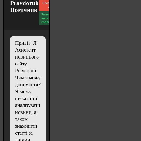
Pravdorub
Очистити
чат
Помічник
Залишилось
питань
сьогодні: 20
Привіт! Я
Асистент
новинного
сайту
Pravdorub.
Чим я можу
допомогти?
Я можу
шукати та
аналізувати
новини, а
також
знаходити
статті за
датами.