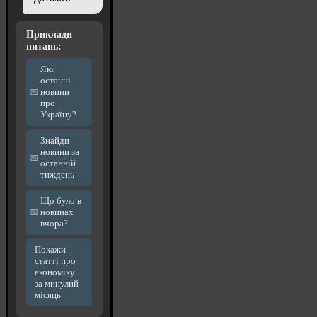
Приклади
питань:
Які
останні
новини
про
Україну?
Знайди
новини за
останній
тиждень
Що було в
новинах
вчора?
Покажи
статті про
економіку
за минулий
місяць