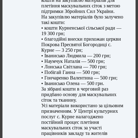
кошти на закупівлю матеріалів для
плетіння маскувальних сіток з метою
підтримки Збройних Сил України.
На закупівлю матеріалів було залучено
такі кошти:
• кошти Курненської сільської ради —
19 300 грн;
• благодійні внески прихожан церкви
Покрова Пресвятої Богородиці с.
Курне — 3 250 грн;
• Іванисько Людмила — 200 грн;
• Наумчук Наталія — 500 грн;
• Лонська Світлана — 700 грн;
• Побігай Ганна — 500 грн;
• Гончаренко Валентина — 500 грн;
• Іванисько Олена — 500 грн.
За зібрані кошти в черговий раз
придбано основу для маскувальних
сіток та тканину.
Усі матеріали використано за цільовим
призначенням. У Центрі культурних
послуг с. Курне налагоджено
постійний процес плетіння
маскувальних сіток за участі
працівників закладу та жителів