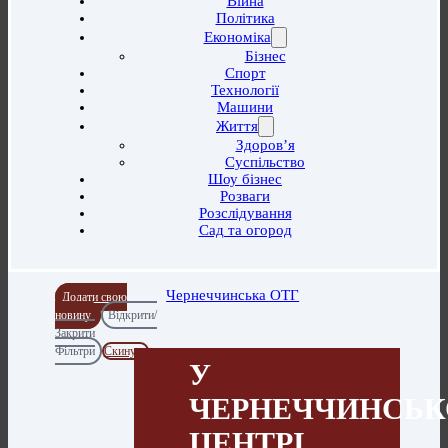
Війна
Політика
Економіка
Бізнес
Спорт
Технології
Машини
Життя
Здоров’я
Суспільство
Шоу бізнес
Розваги
Розслідування
Сад та огород
Чернеччинська ОТГ
Додати свою
новину
Відкрити/
Закрити
Фільтри
Скинути
У
ЧЕРНЕЧЧИНСЬ
ЦЕНТРІ