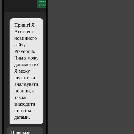
питань
сьогодні: 20
Привіт! Я
Асистент
новинного
сайту
Pravdorub.
Чим я можу
допомогти?
Я можу
шукати та
аналізувати
новини, а
також
знаходити
статті за
датами.
Приклади