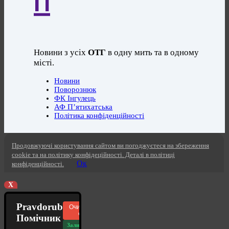
Новини з усіх
ОТГ
в одну мить та в одному
місті.
Новини
Поворознюк
ФК Інгулець
АФ П’ятихатська
Політика конфіденційності
Продовжуючі користування сайтом ви погоджуєтеся на збереження
cookie та на політику конфідеційності. Деталі в політиці
Ок
конфіденційності.
X
Pravdorub
Очистити
чат
Помічник
Залишилось