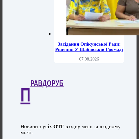
Засідання Опікунської Ради:
Рішення У Шабівській Громаді
07.08.2026
РАВДОРУБ
П
Новини з усіх
ОТГ
в одну мить та в одному
місті.