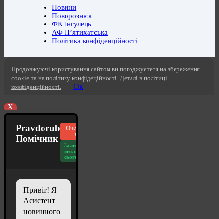
Новини
Поворознюк
ФК Інгулець
АФ П’ятихатська
Політика конфіденційності
Продовжуючі користування сайтом ви погоджуєтеся на збереження
cookie та на політику конфідеційності. Деталі в політиці
Ок
конфіденційності.
X
Pravdorub
Очистити
чат
Помічник
Залишилось
питань
сьогодні: 20
Привіт! Я
Асистент
новинного