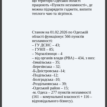
що території Одеської області
працюють «Пункти незламності», де
можна підзарядити гаджети, випити
теплого чаю та зігрітися.
Станом на 01.02.2026 по Одеській
області функціонує 566 пунктів
незламності:
– ГУ ДСНС – 43;
– ГУНП – 85;
– Укрзалізниця – 4
– від органів влади (РВА) – 434, з них:
-Ізмаїльська – 35;
-Березівська – 32;
-Б-Дністровська -14;
-Подільська -12;
-Болградська -10;
-Роздільнянська – 39;
-Одеський район – 15;
-м. Одеса – 277 пунктів незламності
(161 – комунальної власності + 116 –
відповідального бізнесу).