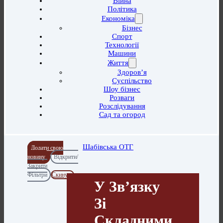
Війна
Політика
Економіка
Бізнес
Спорт
Технології
Машини
Життя
Здоров’я
Суспільство
Шоу бізнес
Розваги
Розслідування
Сад та огород
Шабівська ОТГ
Додати свою
новину
Відкрити/
Закрити
Фільтри
Скинути
У Звʼязку
Зі
Складними