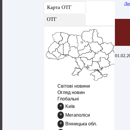
Лю
Карта ОТГ
ОТГ
01.02.2
Світові новини
Огляд новин
Глобальні
+
Kиїв
+
Mегаполіси
+
Вінницька обл.