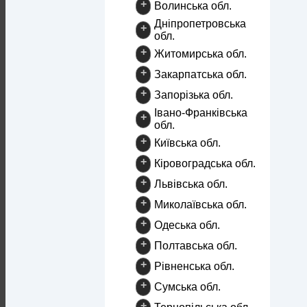
+
Волинська обл.
Дніпропетровська
+
обл.
+
Житомирська обл.
+
Закарпатська обл.
+
Запорізька обл.
Івано-Франківська
+
обл.
+
Київська обл.
+
Кіровоградська обл.
+
Львівська обл.
+
Миколаївська обл.
+
Одеська обл.
+
Полтавська обл.
+
Рівненська обл.
+
Сумська обл.
+