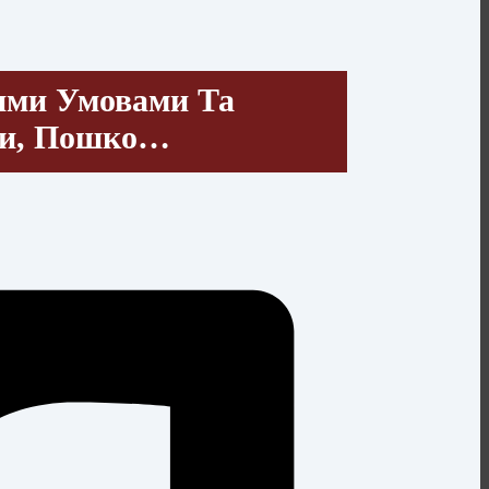
ими Умовами Та
ми, Пошко…