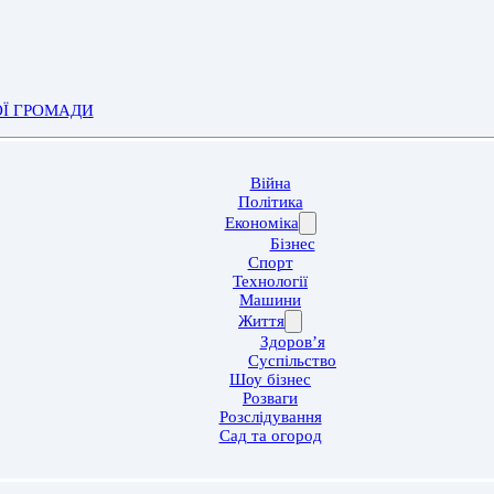
ОЇ ГРОМАДИ
Війна
Політика
Економіка
Бізнес
Спорт
Технології
Машини
Життя
Здоров’я
Суспільство
Шоу бізнес
Розваги
Розслідування
Сад та огород