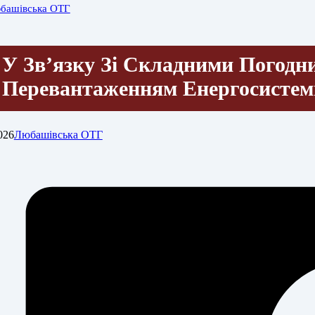
башівська ОТГ
У Звʼязку Зі Складними Погодн
Перевантаженням Енергосисте
026
Любашівська ОТГ