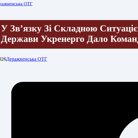
ражненська ОТГ
У Зв’язку Зі Складною Ситуаціє
Держави Укренерго Дало Кома
026
Деражненська ОТГ