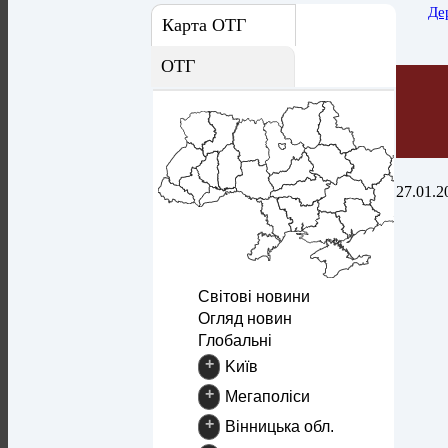
Де
Карта ОТГ
ОТГ
27.01.2
Світові новини
Огляд новин
Глобальні
+
Kиїв
+
Mегаполіси
+
Вінницька обл.