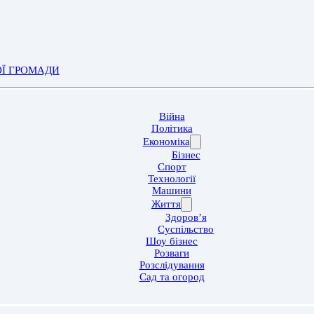
ОЇ ГРОМАДИ
Війна
Політика
Економіка
Бізнес
Спорт
Технології
Машини
Життя
Здоров’я
Суспільство
Шоу бізнес
Розваги
Розслідування
Сад та огород