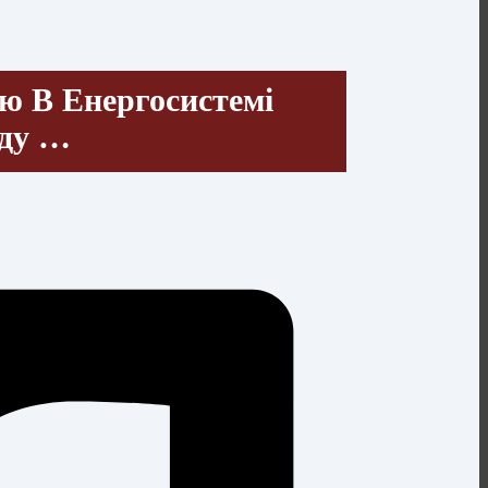
ю В Енергосистемі
нду …