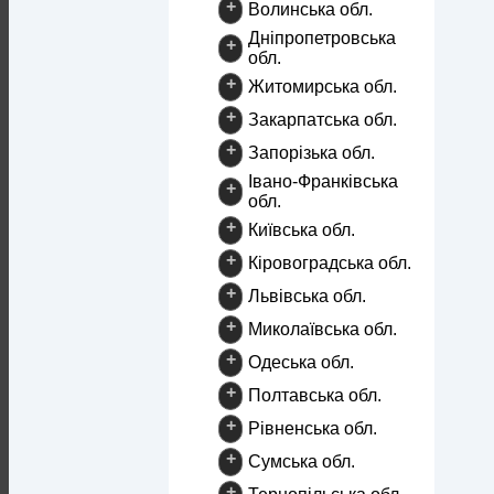
+
Волинська обл.
Дніпропетровська
+
обл.
+
Житомирська обл.
+
Закарпатська обл.
+
Запорізька обл.
Івано-Франківська
+
обл.
+
Київська обл.
+
Кіровоградська обл.
+
Львівська обл.
+
Миколаївська обл.
+
Одеська обл.
+
Полтавська обл.
+
Рівненська обл.
+
Сумська обл.
+