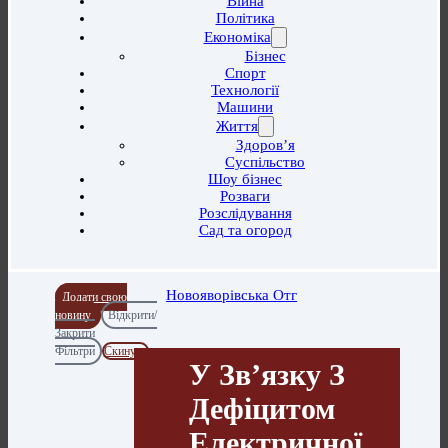
Війна
Політика
Економіка
Бізнес
Спорт
Технології
Машини
Життя
Здоров’я
Суспільство
Шоу бізнес
Розваги
Розслідування
Сад та огород
Новояворівська Отг
Додати свою
новину
Відкрити/
Закрити
Фільтри
Скинути
У Зв’язку З
Дефіцитом
Електричної