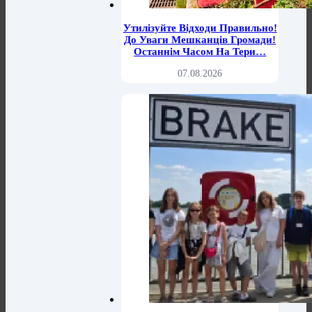
Утилізуйте Відходи Правильно!
До Уваги Мешканців Громади!
Останнім Часом На Тери…
07.08.2026