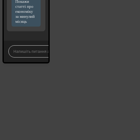
Покажи
статті про
економіку
за минулий
місяць