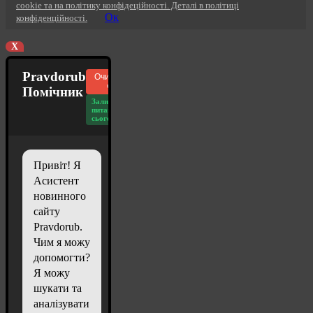
cookie та на політику конфідеційності. Деталі в політиці
Ок
конфіденційності.
X
Pravdorub
Очистити
чат
Помічник
Залишилось
питань
сьогодні: 20
Привіт! Я
Асистент
новинного
сайту
Pravdorub.
Чим я можу
допомогти?
Я можу
шукати та
аналізувати