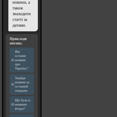
новини, а
також
знаходити
статті за
датами.
Приклади
питань:
Які
останні
новини
про
Україну?
Знайди
новини за
останній
тиждень
Що було в
новинах
вчора?