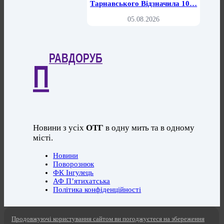
Тарнавського Відзначила 10…
05.08.2026
РАВДОРУБ
П
Новини з усіх
ОТГ
в одну мить та в одному
місті.
Новини
Поворознюк
ФК Інгулець
АФ П’ятихатська
Політика конфіденційності
Продовжуючі користування сайтом ви погоджуєтеся на збереження