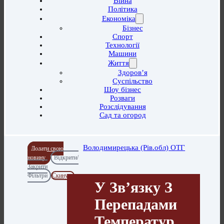
Війна
Політика
Економіка
Бізнес
Спорт
Технології
Машини
Життя
Здоров’я
Суспільство
Шоу бізнес
Розваги
Розслідування
Сад та огород
Володимирецька (Рів.обл) ОТГ
Додати свою
новину
Відкрити/
Закрити
Фільтри
Скинути
У Зв’язку З
Перепадами
Температур