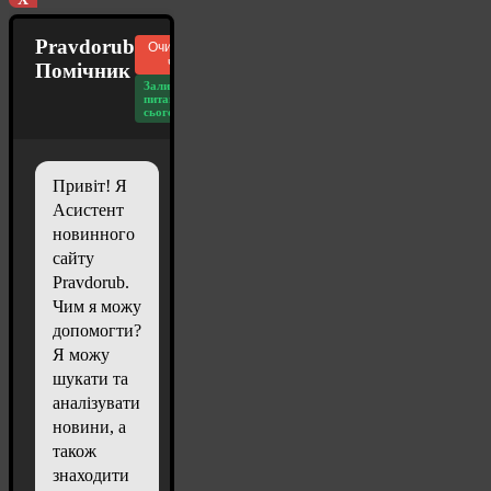
Pravdorub
Очистити
чат
Помічник
Залишилось
питань
сьогодні: 20
Привіт! Я
Асистент
новинного
сайту
Pravdorub.
Чим я можу
допомогти?
Я можу
шукати та
аналізувати
новини, а
також
знаходити