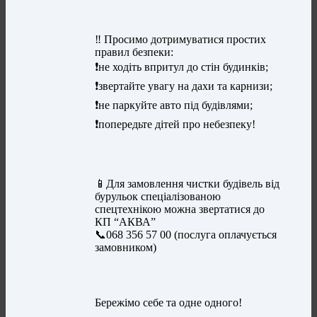
‼️ Просимо дотримуватися простих
правил безпеки:
❗️не ходіть впритул до стін будинків;
❗️звертайте увагу на дахи та карнизи;
❗️не паркуйте авто під будівлями;
❗️попередьте дітей про небезпеку!
📱Для замовлення чистки будівель від
бурульок спеціалізованою
спецтехнікою можна звертатися до
КП “АКВА”
📞068 356 57 00 (послуга оплачується
замовником)
Бережімо себе та одне одного!