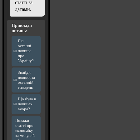
статті за
датами.
Приклади
питань:
Які
останні
новини
про
Україну?
Знайди
новини за
останній
тиждень
Що було в
новинах
вчора?
Покажи
статті про
економіку
за минулий