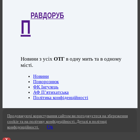
РАВДОРУБ
П
Новини з усіх
ОТГ
в одну мить та в одному
місті.
Новини
Поворознюк
ФК Інгулець
АФ П’ятихатська
Політика конфіденційності
Продовжуючі користування сайтом ви погоджуєтеся на збереження
cookie та на політику конфідеційності. Деталі в політиці
Ок
конфіденційності.
X