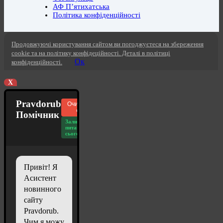
АФ П’ятихатська
Політика конфіденційності
Продовжуючі користування сайтом ви погоджуєтеся на збереження
cookie та на політику конфідеційності. Деталі в політиці
Ок
конфіденційності.
X
Pravdorub
Очистити
чат
Помічник
Залишилось
питань
сьогодні: 20
Привіт! Я
Асистент
новинного
сайту
Pravdorub.
Чим я можу