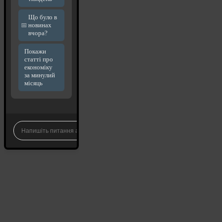
Що було в
новинах
вчора?
Покажи
статті про
економіку
за минулий
місяць