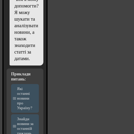
допомогти?
Я можу
шукати та
аналізувати
новини, а
також
знаходити
статті за
датами.
Приклади
питань:
Які
останні
новини
про
Україну?
Знайди
новини за
останній
тиждень