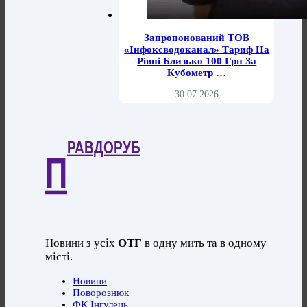
Запропонований ТОВ
«Інфоксводоканал» Тариф На
Рівні Близько 100 Грн За
Кубометр …
30.07.2026
РАВДОРУБ
П
Новини з усіх
ОТГ
в одну мить та в одному
місті.
Новини
Поворознюк
ФК Інгулець