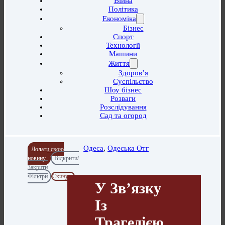
Війна
Політика
Економіка
Бізнес
Спорт
Технології
Машини
Життя
Здоров’я
Суспільство
Шоу бізнес
Розваги
Розслідування
Сад та огород
Одеса
,
Одеська Отг
Додати свою
новину
Відкрити/
Закрити
Фільтри
Скинути
У Зв’язку
Із
Трагедією,