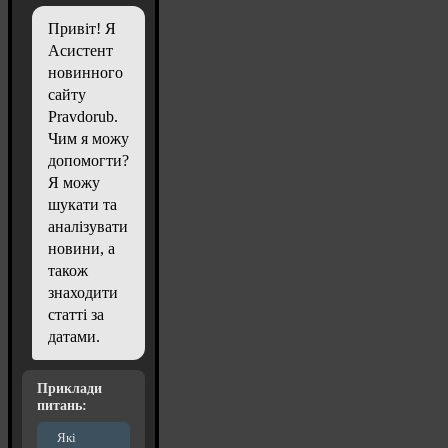
Привіт! Я
Асистент
новинного
сайту
Pravdorub.
Чим я можу
допомогти?
Я можу
шукати та
аналізувати
новини, а
також
знаходити
статті за
датами.
Приклади
питань:
Які