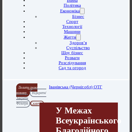
Війна
Політика
Економіка
Бізнес
Спорт
Технології
Машини
Життя
Здоров’я
Суспільство
Шоу бізнес
Розваги
Розслідування
Сад та огород
Іванівська (Черніг.обл) ОТГ
Додати свою
новину
Відкрити/
Закрити
Фільтри
Скинути
У Межах
Всеукраїнського
Благодійного