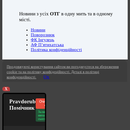
Новини з усіх
ОТГ
в одну мить та в одному
місті.
Новини
Поворознюк
ФК Інгулець
АФ П’ятихатська
Політика конфіденційності
Продовжуючі користування сайтом ви погоджуєтеся на збереження
cookie та на політику конфідеційності. Деталі в політиці
Ок
конфіденційності.
X
Pravdorub
Очистити
чат
Помічник
Залишилось
питань
сьогодні: 20