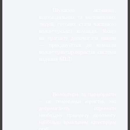
Шукаємо активних,
відповідальних та мотивованих
людей, готових стати частиною
волонтерської команди. Якщо
ви прагнете допомагати іншим
— приєднуйтеся до команди
волонтерів/параюристів системи
надання БПД!
Волонтери та параюристи
– це помічники юристів, які
допомагають отримати
необхідну правничу допомогу
найбільш вразливим категоріям
осіб.