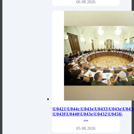
06.08.2026
\u0421\u044c\u043e\u0433\u043e\u043
\u043f\u0440\u043e\u0432\u0456\
…
05.08.2026