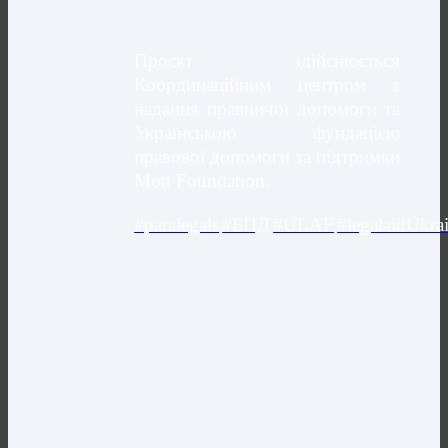
Проєкт здійснюється
Координаційним центром з
надання правничої допомоги та
Українською фундацією
правової допомоги за підтримки
Mott Foundation.
#paralegals
#БПД
#ULAF
#legalaidUkra