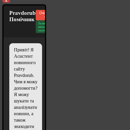
X
Pravdorub
Очистити
чат
Помічник
Залишилось
питань
сьогодні: 20
Привіт! Я
Асистент
новинного
сайту
Pravdorub.
Чим я можу
допомогти?
Я можу
шукати та
аналізувати
новини, а
також
знаходити