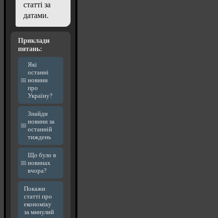
статті за
датами.
Приклади
питань:
Які
останні
новини
про
Україну?
Знайди
новини за
останній
тиждень
Що було в
новинах
вчора?
Покажи
статті про
економіку
за минулий