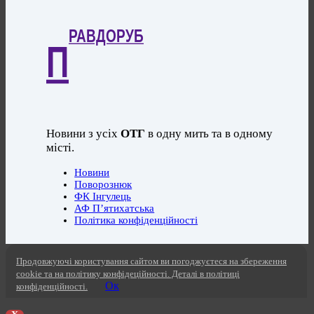
РАВДОРУБ
П
Новини з усіх
ОТГ
в одну мить та в одному
місті.
Новини
Поворознюк
ФК Інгулець
АФ П’ятихатська
Політика конфіденційності
Продовжуючі користування сайтом ви погоджуєтеся на збереження
cookie та на політику конфідеційності. Деталі в політиці
Ок
конфіденційності.