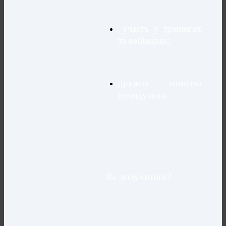
участь у тренінгах
та вебінарах;
дружня команда
однодумців.
Як долучитися?