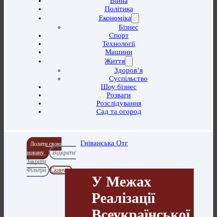
Війна
Політика
Економіка
Бізнес
Спорт
Технології
Машини
Життя
Здоров’я
Суспільство
Шоу бізнес
Розваги
Розслідування
Сад та огород
Гніванська Отг
Додати свою
новину
Відкрити/
Закрити
Фільтри
Скинути
У Межах
Реалізації
Всеукраїнської