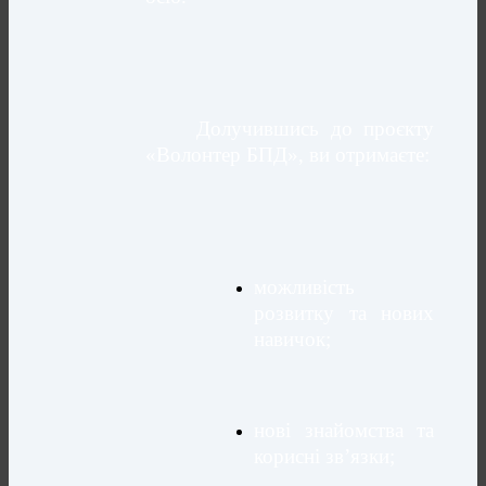
Долучившись до проєкту
«Волонтер БПД», ви отримаєте:
можливість
розвитку та нових
навичок;
нові знайомства та
корисні зв’язки
;