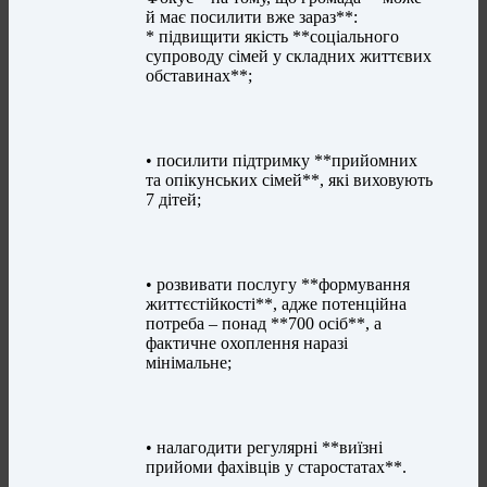
й має посилити вже зараз**:
* підвищити якість **соціального
супроводу сімей у складних життєвих
обставинах**;
• посилити підтримку **прийомних
та опікунських сімей**, які виховують
7 дітей;
• розвивати послугу **формування
життєстійкості**, адже потенційна
потреба – понад **700 осіб**, а
фактичне охоплення наразі
мінімальне;
• налагодити регулярні **виїзні
прийоми фахівців у старостатах**.