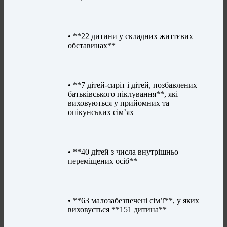
• **22 дитини у складних життєвих
обставинах**
• **7 дітей-сиріт і дітей, позбавлених
батьківського піклування**, які
виховуються у прийомних та
опікунських сім’ях
• **40 дітей з числа внутрішньо
переміщених осіб**
• **63 малозабезпечені сім’ї**, у яких
виховується **151 дитина**