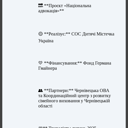
🔜 **Проєкт «Національна
адвокація»**
🟡 **Реалізує:** СОС Дитячі Містечка
Україна
💛 **Фінансування:** Фонд Германа
Гмайнера
👥 **Партнери:** Чернівецька ОВА
та Координаційний центр з розвитку
сімейного виховання у Чернівецькій
області