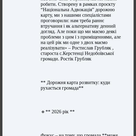
робити. Створену в рамках проєкту
“Національна Адвокація” дорожню
карту, ми з нашими спеціалістами
проговорили: нам треба раннє
втручання і як альтернативу денний
догляд. Але поки що ми маємо деякі
проблеми з цим і з приміщеннями, але
на цей рік ми одне з двох маємо
реалізувати» – Ростислав Грубляк ,
староста с.Керстенці Недобоївської
громади. Ростік Грубляк
** Дорожня карта розвитку: куди
рухається громада**
🔹** 2026 рік **
Фокус – на тому, що громада **може