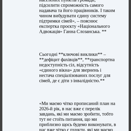
підсилити спроможність самого
надавача та його працівників. І таким
чином вибудувати єдину систему
підтримки сімей», – пояснює
експертка проєкту «Національного
Адвокація» Ганна Слозанська. **
Сьогодні **ключові виклики** –
**дефіцит фахівців**, **транспортна
недоступність сіл, відсутність
«єдиного вікна» для звернень і
нестача спеціалізованих послуг для
сімей, де є діти з інвалідністю.**
«Ми маємо чітко прописаний план на
2026-й рік, в нас вже є перелік
завдань, які ми маємо зробити, тобто
тут не стоїть питання, що ми
приблизно щось будемо виконувати, в
нас вже чітко є пункти, які ми маємо