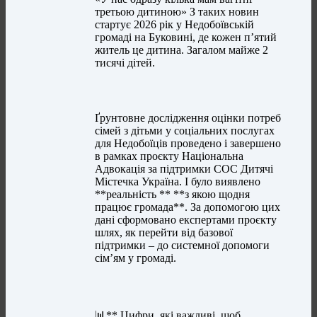
третьою дитиною» З таких новин
стартує 2026 рік у Недобоївській
громаді на Буковині, де кожен пʼятий
житель це дитина. Загалом майже 2
тисячі дітей.
Ґрунтовне дослідження оцінки потреб
сімей з дітьми у соціальних послугах
для Недобоїців проведено і завершено
в рамках проєкту Національна
Адвокація за підтримки СОС Дитячі
Містечка Україна. І було виявлено
**реальність ** **з якою щодня
працює громада**. За допомогою цих
дані сформовано експертами проєкту
шлях, як перейти від базової
підтримки – до системної допомоги
сім’ям у громаді.
📊** Цифри, які важливі, щоб