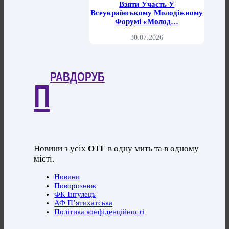
Взяти Участь У
Всеукраїнському Молодіжному
Форумі «Молод…
30.07.2026
РАВДОРУБ
П
Новини з усіх
ОТГ
в одну мить та в одному
місті.
Новини
Поворознюк
ФК Інгулець
АФ П’ятихатська
Політика конфіденційності