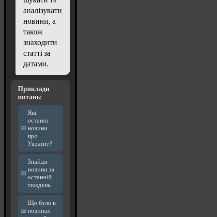
аналізувати
новини, а
також
знаходити
статті за
датами.
Приклади
питань:
Які
останні
новини
про
Україну?
Знайди
новини за
останній
тиждень
Що було в
новинах