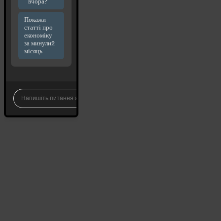
вчора?
Покажи
статті про
економіку
за минулий
місяць