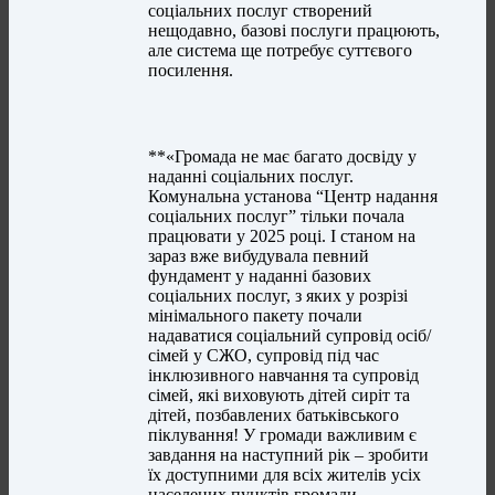
соціальних послуг створений
нещодавно, базові послуги працюють,
але система ще потребує суттєвого
посилення.
**«Громада не має багато досвіду у
наданні соціальних послуг.
Комунальна установа “Центр надання
соціальних послуг” тільки почала
працювати у 2025 році. І станом на
зараз вже вибудувала певний
фундамент у наданні базових
соціальних послуг, з яких у розрізі
мінімального пакету почали
надаватися соціальний супровід осіб/
сімей у СЖО, супровід під час
інклюзивного навчання та супровід
сімей, які виховують дітей сиріт та
дітей, позбавлених батьківського
піклування! У громади важливим є
завдання на наступний рік – зробити
їх доступними для всіх жителів усіх
населених пунктів громади,