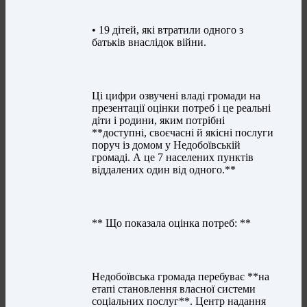
• 19 дітей, які втратили одного з
батьків внаслідок війни.
Ці цифри озвучені владі громади на
презентації оцінки потреб і це реальні
діти і родини, яким потрібні
**доступні, своєчасні й якісні послуги
поруч із домом у Недобоївській
громаді. А це 7 населених пунктів
віддалених один від одного.**
** Що показала оцінка потреб: **
Недобоївська громада перебуває **на
етапі становлення власної системи
соціальних послуг**. Центр надання