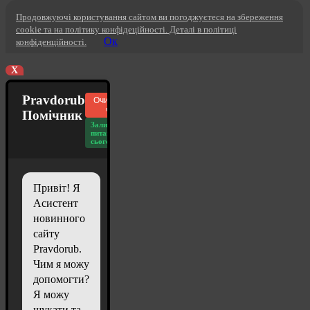
Продовжуючі користування сайтом ви погоджуєтеся на збереження
cookie та на політику конфідеційності. Деталі в політиці
Ок
конфіденційності.
X
Pravdorub
Очистити
чат
Помічник
Залишилось
питань
сьогодні: 20
Привіт! Я
Асистент
новинного
сайту
Pravdorub.
Чим я можу
допомогти?
Я можу
шукати та