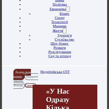
Війна
Політика
Економіка
Бізнес
Спорт
Технології
Машини
Життя
Здоров’я
Суспільство
Шоу бізнес
Розваги
Розслідування
Сад та огород
Недобоївська ОТГ
Додати свою
новину
Відкрити/
Закрити
Фільтри
Скинути
«У Нас
Одразу
Кілька