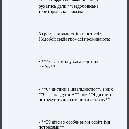
рухатись далі: **Недобоївська
територіальна громада
За результатами оцінки потреб у
Недобоївській громаді проживають:
• **431 дитина у багатодітних
сім’ях**
• **64 дитини з інвалідністю**, з них
**6 — підгрупи А**, ще **4 дитини
потребують паліативного догляду**
• **39 дітей з особливими освітніми
потребами**