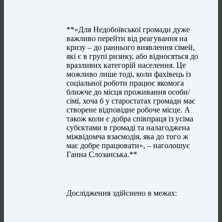
**«Для Недобоївської громади дуже
важливо перейти від реагування на
кризу – до раннього виявлення сімей,
які є в групі ризику, або відносяться до
вразливих категорій населення. Це
можливо лише тоді, коли фахівець із
соціальної роботи працює якомога
ближче до місця проживання особи/
сімї, хоча б у старостатах громади має
створене відповідне робоче місце. А
також коли є добра співпраця із усіма
субєктами в громаді та налагоджена
міжвідомча взаємодія, яка до того ж
має добре працювати», – наголошує
Ганна Слозанська.**
Дослідження здійснено в межах: