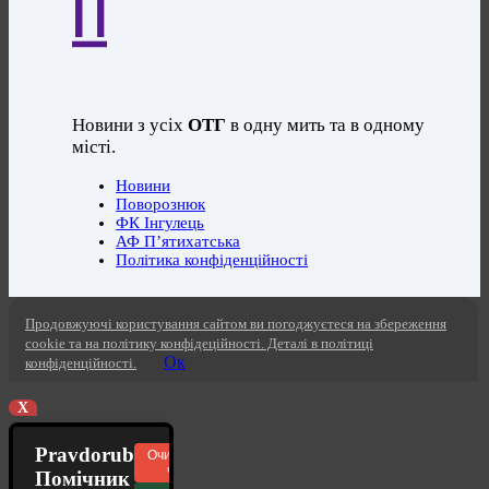
П
Новини з усіх
ОТГ
в одну мить та в одному
місті.
Новини
Поворознюк
ФК Інгулець
АФ П’ятихатська
Політика конфіденційності
Продовжуючі користування сайтом ви погоджуєтеся на збереження
cookie та на політику конфідеційності. Деталі в політиці
Ок
конфіденційності.
X
Pravdorub
Очистити
чат
Помічник