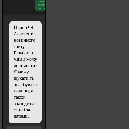
Залишилось
питань
сьогодні: 20
Привіт! Я
Асистент
новинного
сайту
Pravdorub.
Чим я можу
допомогти?
Я можу
шукати та
аналізувати
новини, а
також
знаходити
статті за
датами.