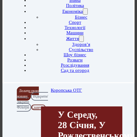
Війна
Політика
Економіка
Бізнес
Спорт
Технології
Машини
Життя
Здоров’я
Суспільство
Шоу бізнес
Розваги
Розслідування
Сад та огород
Коропська ОТГ
Додати свою
новину
Відкрити/
Закрити
Фільтри
Скинути
У Середу,
28 Січня, У
Рождественському