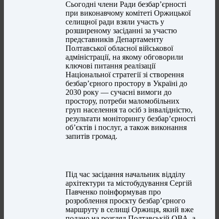
Сьогодні члени Ради безбар’єрності
при виконавчому комітеті Оржицької
селищної ради взяли участь у
розширеному засіданні за участю
представників Департаменту
Полтавської обласної військової
адміністрації, на якому обговорили
ключові питання реалізації
Національної стратегії зі створення
безбар’єрного простору в Україні до
2030 року — сучасні вимоги до
простору, потреби маломобільних
груп населення та осіб з інвалідністю,
результати моніторингу безбар’єрності
об’єктів і послуг, а також виконання
запитів громад.
Під час засідання начальник відділу
архітектури та містобудування Сергій
Павченко поінформував про
розроблення проєкту безбар’єрного
маршруту в селищі Оржиця, який вже
подано на розгляд Полтавській ОВА, а