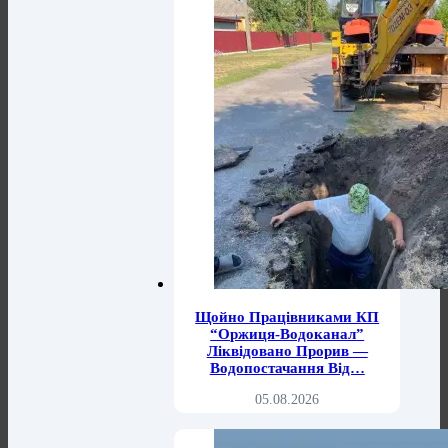
Щойно Працівниками КП
“Оржиця-Водоканал”
Ліквідовано Прорив —
Водопостачання Від…
05.08.2026