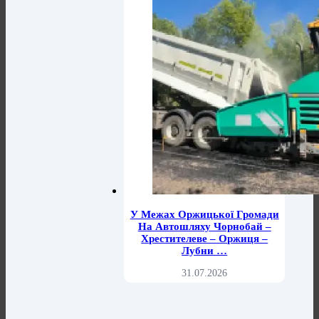
У Межах Оржицької Громади
На Автошляху Чорнобай –
Хрестителеве – Оржиця –
Лубни …
31.07.2026