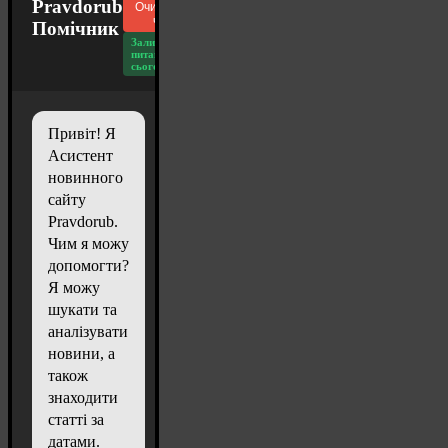
Pravdorub
Очистити
чат
Помічник
Залишилось
питань
сьогодні: 20
Привіт! Я
Асистент
новинного
сайту
Pravdorub.
Чим я можу
допомогти?
Я можу
шукати та
аналізувати
новини, а
також
знаходити
статті за
датами.