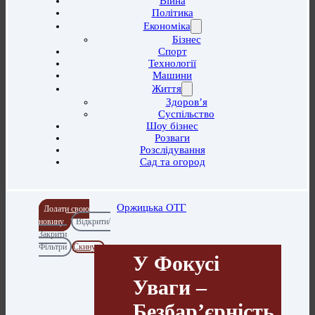
Війна
Політика
Економіка
Бізнес
Спорт
Технології
Машини
Життя
Здоров’я
Суспільство
Шоу бізнес
Розваги
Розслідування
Сад та огород
Оржицька ОТГ
Додати свою
новину
Відкрити/
Закрити
Фільтри
Скинути
У Фокусі
Уваги –
Безбар’єрність