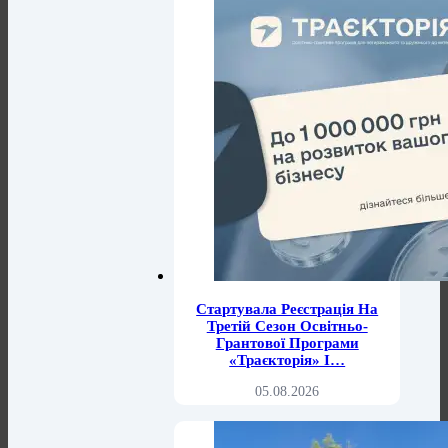
Стартувала Реєстрація На
Третій Сезон Освітньо-
Грантової Програми
«Траєкторія» І…
05.08.2026