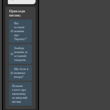
Приклади
питань:
Які
останні
новини
про
Україну?
Знайди
новини за
останній
тиждень
Що було в
новинах
вчора?
Покажи
статті про
економіку
за минулий
місяць