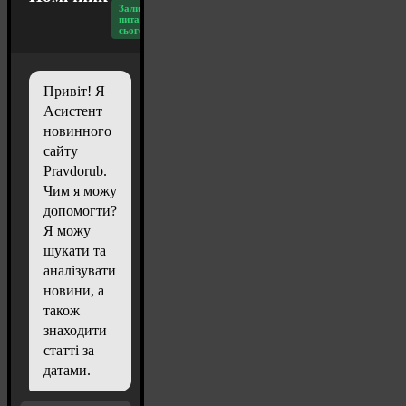
Залишилось
питань
сьогодні: 20
Привіт! Я
Асистент
новинного
сайту
Pravdorub.
Чим я можу
допомогти?
Я можу
шукати та
аналізувати
новини, а
також
знаходити
статті за
датами.