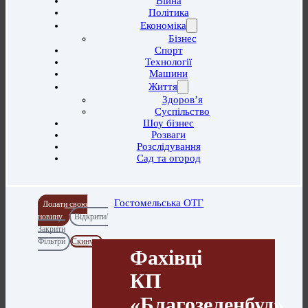
Війна
Політика
Економіка
Бізнес
Спорт
Технології
Машини
Життя
Здоров’я
Суспільство
Шоу бізнес
Розваги
Розслідування
Сад та огород
Гостомельська ОТГ
Додати свою
новину
Відкрити/
Закрити
Фільтри
Скинути
Фахівці
КП
«Благозеленбуд»