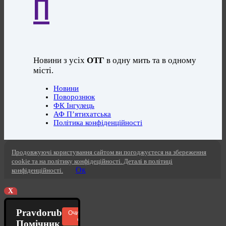
П
Новини з усіх
ОТГ
в одну мить та в одному
місті.
Новини
Поворознюк
ФК Інгулець
АФ П’ятихатська
Політика конфіденційності
Продовжуючі користування сайтом ви погоджуєтеся на збереження
cookie та на політику конфідеційності. Деталі в політиці
Ок
конфіденційності.
X
Pravdorub
Очистити
чат
Помічник